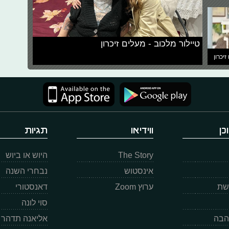
טיילור מלכוב - מעלים זיכרון
זיכרון
כן
ווידיאו
תגיות
The Story
היוש או ביוש
אינסטוש
נבחרי השנה
רשת
ערוץ Zoom
דאנסטורי
סוי לונה
הבה
אליאנה תדהר