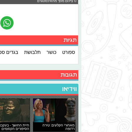
© צילום מסך מהאינסטגרם
תגיות
ספורט
כושר
תלבושת
בגדים ספ
תגובות
ווידיאו
מאחורי הקלעים: טירה
חיית החושך - בעקבו
רדופה
הסיפורים הקסומים