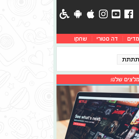
מדים
דה סטורי
שחקו
תתתת
לצים שלנו: