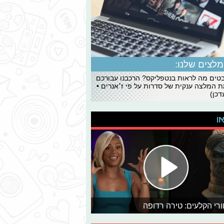
לצים שלנו:
ים מה לראות בנטפליקס? הרכבנו עבורכם
 המלצה ענקית של סדרות על פי ז׳אנרים •
כן)
או
רי הקלעים: טירה רדופה