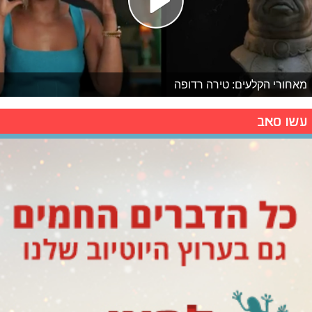
מאחורי הקלעים: טירה רדופה
עשו סאב