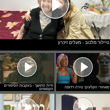
טיילור מלכוב - מעלים זיכרון
חיית החושך - בעקבות הסיפורים
מאחורי הקלעים: טירה רדופה
הקסומים