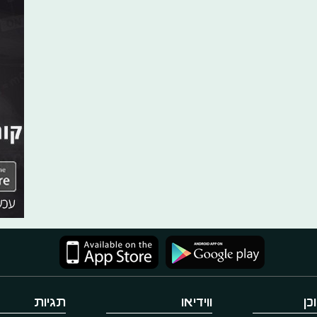
כן
ווידיאו
תגיות