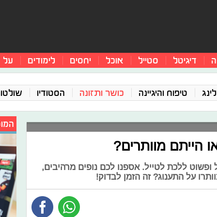
ה
דיגיטל
סטייל
אוכל
יחסים
לימודים
על 
ינג
טיפוח והיגיינה
כושר ותזונה
הסטודיו
שולטו
המומ
ו הייתם מוותרים?
 ופשוט ללכת לטייל. אספנו לכם נופים מרהיבים,
ותרו על התענוג? זה הזמן לבדוק!