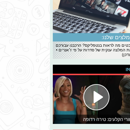
לצים שלנו:
ים מה לראות בנטפליקס? הרכבנו עבורכם
 המלצה ענקית של סדרות על פי ז׳אנרים •
כן)
או
רי הקלעים: טירה רדופה