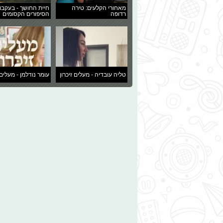
מאחורי הקלעים: טירה
חיית החושך - בעקבו
רדופה
הסיפורים הקסומים
טליה עובדיה - מעלים זיכרון
עומר נודלמן - מעלים 