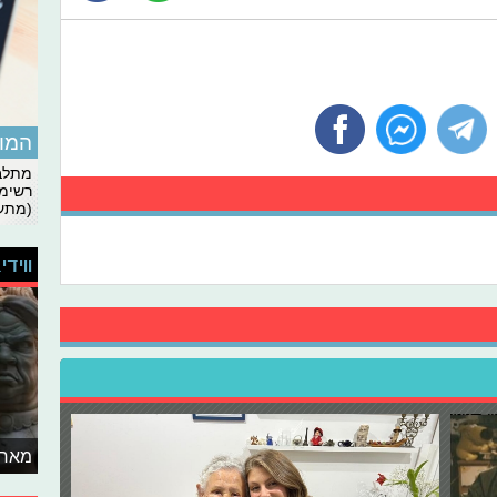
המומ
מתלבט
רשימת
(מתעד
ווידי
מאחו