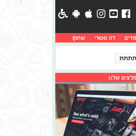
מדים
דה סטורי
שחקו
תתתת
לצים שלנו: