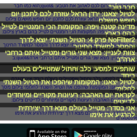
המדריך שיגרום לכם לאהוב את הטבע: "הוא כמו
חבר טוב"
לטיול יצאנו: ירדן הראל עוזרת לכם לתכנן יום
חופש מושלם
מדינה קטנה ויפה: המקומות הכי רומנטיים לטייל
בהם בארץ
NoFilter2 פרק 4: הטיול השנתי יוצא לדרך
והמסר למשרד החינוך
צוות לעניין: מצא שני גורים ומטייל איתם ברחבי
ארה"ב
דרך חדשה: החיים שאחרי השחרור מהצבא
שותפים למסע: כלב וחתול שמטיילים בעולם
ביחד
לטיול יצאנו: המקומות שיהפכו את הטיול השנתי
לחלומי
לקראת יום האהבה: רעיונות מקוריים ומיוחדים
לדייטים
אני בסדר: מטייל בעולם מצא דרך יצירתית
להרגיע את אימו