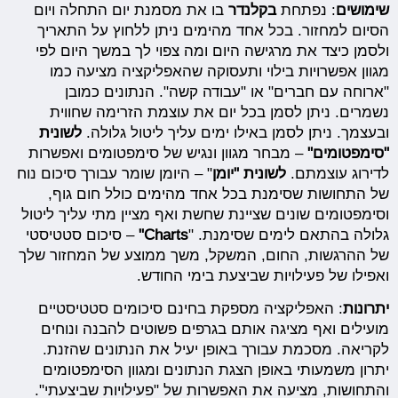
שימושים
: נפתחת
בקלנדר
בו את מסמנת יום התחלה ויום
הסיום למחזור. בכל אחד מהימים ניתן ללחוץ על התאריך
ולסמן כיצד את מרגישה היום ומה צפוי לך במשך היום לפי
מגוון אפשרויות בילוי ותעסוקה שהאפליקציה מציעה כמו
"ארוחה עם חברים" או "עבודה קשה". הנתונים כמובן
נשמרים. ניתן לסמן בכל יום את עוצמת הזרימה שחווית
ובעצמך. ניתן לסמן באילו ימים עליך ליטול גלולה.
לשונית
"סימפטומים"
– מבחר מגוון ונגיש של סימפטומים ואפשרות
לדירוג עוצמתם.
לשונית "יומן
" – היומן שומר עבורך סיכום נוח
של התחושות שסימנת בכל אחד מהימים כולל חום גוף,
וסימפטומים שונים שציינת שחשת ואף מציין מתי עליך ליטול
גלולה בהתאם לימים שסימנת. "
Charts"
– סיכום סטטיסטי
של ההרגשות, החום, המשקל, משך ממוצע של המחזור שלך
ואפילו של פעילויות שביצעת בימי החודש.
יתרונות
: האפליקציה מספקת בחינם סיכומים סטטיסטיים
מועילים ואף מציגה אותם בגרפים פשוטים להבנה ונוחים
לקריאה. מסכמת עבורך באופן יעיל את הנתונים שהזנת.
יתרון משמעותי באופן הצגת הנתונים ומגוון הסימפטומים
והתחושות, מציעה את האפשרות של "פעילויות שביצעתי".