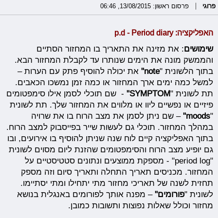
פרוגי
פרסום ראשון: 13/08/2015, 06:46
האפליקציה:
Period diary
-
p.d
שימושים
: את מזינה את התאריך בו המחזור הסתיים
והממשק מונה את הימים שנותרו עד לקבלת המחזור הבא.
בתוך הלשונית "
note"
את יכולה להוסיף פתק עם הערות –
למשל כמה ימים ארך המחזור או כמה זמן נמשכו הכאבים.
תת לשונית "
SYMPTOM"
- שם תוכלי לסמן אילו סימפטומים
פיזיים או נפשיים ליוו או מלווים את המחזור שלך. תת לשונית
"
moods"
– שם ניתן לסמן את מצב הרוח בו את שרויה
במהלך המחזור. תוכלי גם לעשות שייר בפייסבוק למצב הרוח.
בתוך האפליקציה קיים לוח שנה שניתן להוסיף בו אירועים, ובו
גם יופיע מצב הרוח והסימפטומים שהזנת ליום מסוים לשונית
"period log" - מספקת ממוצעים ונתונים סטטיסטיים על
המחזור. מכניסים תאריך התחלה ותאריך סיום וזה מספק
תחזית לשנה של תאריכי מחזור מתי יתחילו ומתי יסתיימו.
לשונית "
פורומים"
– מפנה אותך לפורומים באנגלית בנושא
מחזור וכולל שאלות נפוצות ותשובות כמובן.