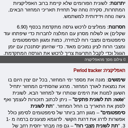
יתרונות
: לשונית הפורומים שלא קיימת ברוב האפליקציות
המתחרות, סקירה נוחה של תחזית תאריכי המחזור הבאים,
גישה נוחה וידידותית למשתמש.
חסרונות
: ממליצים לרכוש גרסה מתקדמת בכסף (6.90
שקלים) או לשלוח מסרון עם המלצה לחברות כדי שיפתחו עוד
סימפטומים ומצבי רוח לבחירה, כמות ומגוון הסימפטומים
ומצבי הרוח לציון נמוכים מאוד. כדי שהיומן יסתנכרן עם יומן
הגוגל וכדי לקבל התרעות צריך לרכוש את הגרסה המתקדמת.
© צילום מסך מהאפליקציה
האפליקציה:
Period tracker
שימושים
: מונה את מספר ימי המחזור, בכל יום יצוין היום בו
את נמצאת לאורך המחזור. מרגע שהסתיים המחזור יתחיל
השעון למנות את הימים שנותרו עד למחזור הבא. לשונית
"
note:
תת לשונית פתקים"
– ניתן לכתוב תזכורות לעצמך ואף
לסמן את התאריך בו החל המחזור. "
תת לשונית
סימפטומים"
– מגוון רחב ביותר של סימפטומים לסימון כולל
אפשרות לדרג את דרגת הקושי. לדוגמא פצעונים ברמה מ 1-
3. "
תת לשונית מצבי רוח"
– גם פה מבחר יחסית רחב של