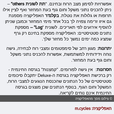
אפשרויות לסימון מצב הרוח ובחינם. "
תת לשונית
others"
–
ניתן להכניס נתוני משקל וחום גוף בעת המחזור ואף לציין אילו
תרופות או גלולות את נוטלת.
בקלנדר
האפליקציה מסמנת
גם איזו זרימה צפויה לך בכל אחד מימי המחזור וכמובן שניתן
להוסיף אירועים לפי תאריכים. לשונית "
Log"
–
מספקת
נתונים סטטיסטיים: האפליקציה מספקת בחינם רק גרף
שמציג כמה ימים נמשך כל מחזור שלך.
יתרונות
: מגוון רחב של סימפטומים ומצבי רוח לבחירה, גישה
נוחה וידידותית למשתמשת, אפשרות להכניס נתוני משקל
וחום גוף בעת המחזור.
חסרונות
: אין גישה לפורומים. "קמצנות" בגרסה החינמית -
רק ברכישת האפליקציה בגרסת ה-Deluxe יתקבלו סיכומים
סטטיסטיים של כל הנתונים שהכנסת הנוגעים למצבי הרוח,
המשקל וחום הגוף, בנוסף הנתונים שכן מוצגים בגרסה
החינמית אינם נוחים לקריאה.
© צילום מסך מהאפליקציה
האפליקציה:
m.cycles