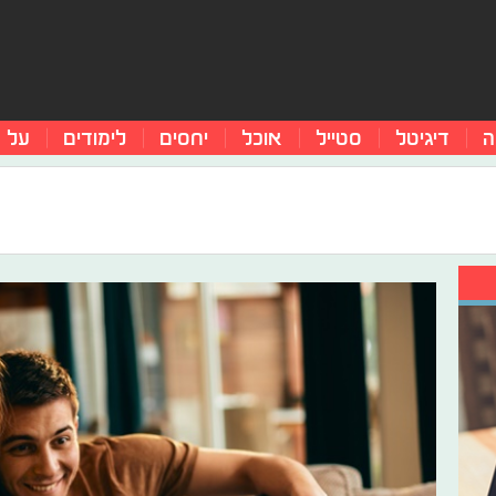
ה
דיגיטל
סטייל
אוכל
יחסים
לימודים
על 