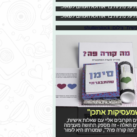
ת למוצרי היגיינה נשית"
 על מיניות בריאה ולא העזתם לשאול.
יגות בדיוק את התוצאה ההפוכה: כאשר
שחווה כאבי מחזור צופות בסרטונים
 על מיניות בריאה ולא העזתם לשאול.
קב על הפרסומות שמכחישות את
שמעסיקות אתכן"
ם הקרובים אליי עם שאלות אישיות,
יינים האלה - זה מספק תחושה מעצימה
ך "מה קורה פה?", שמטרתו היא לעזור