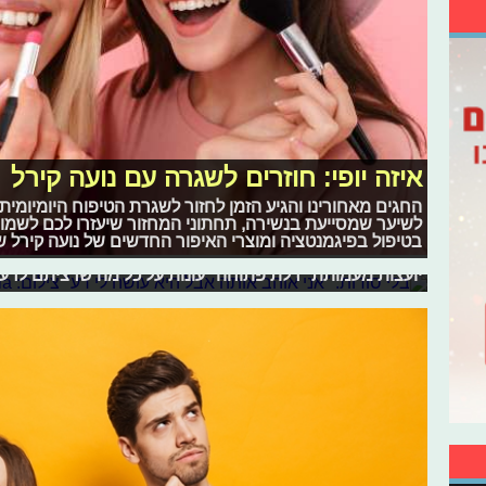
איזה יופי: חוזרים לשגרה עם נועה קירל
החגים מאחורינו והגיע הזמן לחזור לשגרת הטיפוח היומיומי
לשיער שמסייעת בנשירה, תחתוני המחזור שיעזרו לכם לשמו
בטיפול בפיגמנטציה ומוצרי האיפור החדשים של נועה קירל שי
בלי סודות: "אני אוהב אותה אבל היא עו
יועצות מעמותת "דלת פתוחה" עונות על כל מה שרציתם לדעת