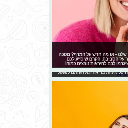
ת שלנו • אז מה חדש על המדף? מסכה
ר על הסביבה, הקרם שיסייע לכם
גרמו לכם להיראות נוצצים כמוה!
שה לי רע"
 על מיניות בריאה ולא העזתם לשאול