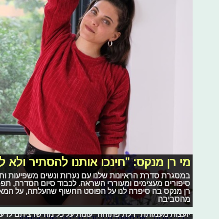
מי רן מנקס: "חינכו אותנו להסתיר ולא ל
במסגרת סדרת הראיונות שלנו עם נערות ונשים משפיעות וח
סיפורים מעצימים ומעוררי השראה. לכבוד סיום הסדרה, תפ
רן מנקס בה סיפרה לנו על הפוסט החשוף שהעלתה, על המא
מהסביבה
בלי סודות: "אני מאוהבת בחבר הכי טוב 
יועצות מעמותת "דלת פתוחה" עונות על כל מה שרציתם לדעת
בלי סודות: "אני נמשכת לשני המינים"