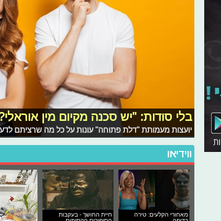
בלי סודות: "יש סכנה מקיום מין אוראלי?
יועצות מעמותת "דלת פתוחה" עונות על כל מה שרציתם לדעת
ווידיאו
מאחורי הקלעים: טירה
חיית החושך - בעקבות
רדופה
הסיפורים הקסומים