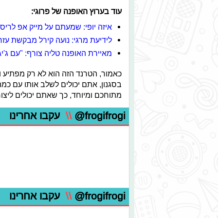
עוד בערוץ האופנה של פרוגי:
איזה יופי: שמעתם על מייק אפ לריס
לידיעת מרגי: נועה קירל מבקשת עזר
מאיירת האופנה טליה צורף: "עם ג'יג
כאמור, הטרנד הזה הוא לא רק מפתיע וש
בסגנון, אתם יכולים לשלב אותו עם כמה 
מתוחכם ומיוחד, כך שאתם יכולים ליצור
@frogifrogi
\\
עקבו אחרינו
@frogifrogi
\\
עקבו אחרינו