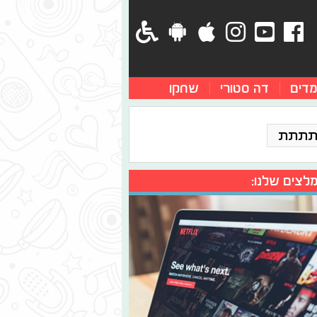
מדים
דה סטורי
שחקו
תתתת
לצים שלנו: