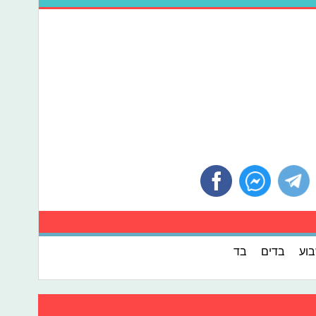
וע
בדים
בד