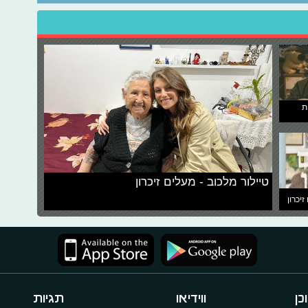
ת
טיילור מלכוב - מעלים זיכרון
זיכרון
כן
ווידיאו
תגיות