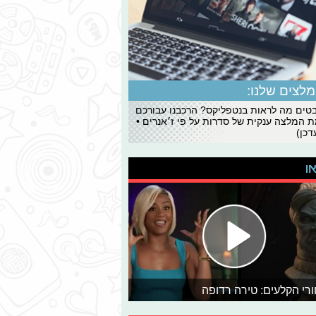
לצים שלנו:
ים מה לראות בנטפליקס? הרכבנו עבורכם
 המלצה ענקית של סדרות על פי ז׳אנרים •
כן)
או
רי הקלעים: טירה רדופה