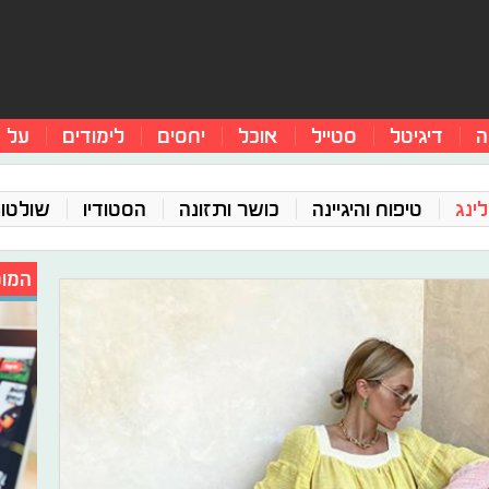
ה
דיגיטל
סטייל
אוכל
יחסים
לימודים
על 
ינג
טיפוח והיגיינה
כושר ותזונה
הסטודיו
שולטו
המומ