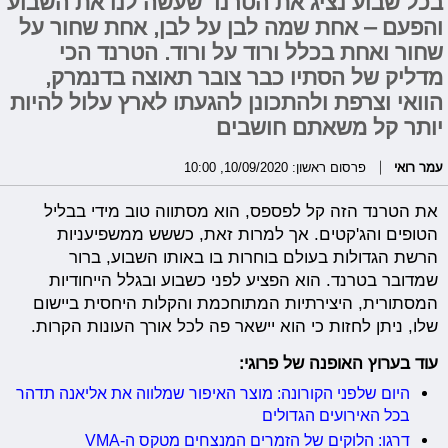
בכל שבוע נציג את הטרנד שעשה לנו את השבוע
והפעם – אחת שמה לבן על לבן, אחת שחור על
שחור ואחת בכלל ורוד על ורוד. הטרנד הכי
מדליק של הסתיו כבר צובר תאוצה בדנמרק,
הוואי וצרפת ולהתכונן להגעתו לארץ עלול להיות
יותר קל משאתם חושבים
עמר רואי
פרסום ראשון: 10/09/2020, 10:00
את הטרנד הזה קל לפספס, הוא מסתווה טוב מידי בבליל
הטופים והג'קטים. אך למרות זאת, כששש ממשפיעניות
הרשת הגדולות בעולם בוחרות בו באותו השבוע, ברור
שמדובר בטרנד. הוא הפציע לפני כשבוע ובגלל הייחודיות
המסתורית, היצירתיות המתוחכמת והקלות היחסית ביישום
שלו, ניתן לחזות כי הוא יישאר פה לכל אורך העונות הקרות.
עוד בערוץ האופנה של פרוגי:
היום שלפני הקורונה: מוצר האיפור שמלווה את אליאנה תדהר
בכל האירועים הגדולים
דרגו: הלוקים של הזמרים המנצחים מטקס ה-VMA