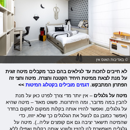
© באדיבות האוס אין
לא חייבים לחכות עד לגילאים בהם כבר מקבלים מיטה זוגית
על מנת לצאת ממיטת היחיד הקטנה והצרה. מיטה וחצי זה
הפתרון המתבקש.
דגמים מובילים בקטלוג המיטות
>>
מיטה על גלגלים
– אין יותר מדי צורך לפרט כאן על מנת
להבין במה מדובר, ומה היתרונות. פשוט מאוד – מיטה שהיא
על גלגלים, ואפשר להזיז אותה בקלות ממקום למקום בחדר
(אפשר כמובן גם לנעול את הגלגלים כך שלא יזוזו, כדי
שהמיטה תישאר יציבה גם אם קופצים עליה..). מיטה על
גלגלים מאפשרת לנו להזיז ולשנע אותה בקלות ואפילו ללא