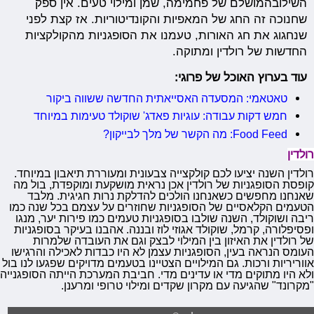
השילובהמושלם של פחמימה, שמן ומילוי טעים. אין ספק
שחנוכה זה החג של המאפיות והקונדיטוריות. אז קצת לפני
שנחגוג את חג האורות, טעמנו את הסופגניות מהקולקציות
החדשות של רולדין ומתוקה.
עוד בערוץ האוכל של פרוגי:
טאטאמי: המסעדה האסייאתית החדשה ששווה ביקור
חמש דקות עבודה: עוגיות פאדג' שוקולד טעימות במיוחד
Food Feed: מה הקשר של מלך לבייקון?
רולדין
רולדין השנה יציעו לכם קולקצייה צבעונית ומעוררת תיאבון במיוחד.
קופסת הסופגניות של רולדין אכן נראית מושקעת ומוקפדת, בול מה
שאנחנו מחפשים כשאנחנו הולכים להדלקת נרות חגיגית. מלבד
הטעמים הקלאסיים של הסופגניות שחוזרים על עצמם בכל שנה כמו
ריבה ושוקולד, השנה שולבו בסופגניות טעמים כמו פירות יער, מנגו
ופסיפלורה, קרמל, שוקולד אגוזי לוז ובננה. אהבנו בעיקר בסופגניות
של רולדין את האיזון בין המילוי לבצק וגם את העובדה שלמרות
העומס הנראה בעין, הסופגניות עצמן לא היו כבדות לאכילה והרגישו
אווריריות ורכות. גם המילויים הצטיינו בטעמים מדויקים שפגעו לנו בול
ולא היו מתוקים מדי או עדינים מדי. חביבת המערכת הייתה הסופגנייה
"מקרונד" שהגיעה עם מקרון שקדים ומילוי טרופי ומרענן.