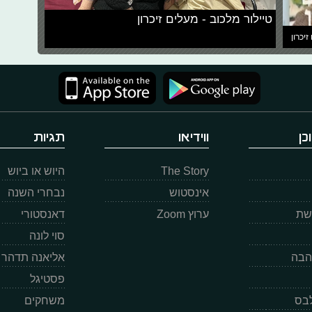
טיילור מלכוב - מעלים זיכרון
זיכרון
כן
ווידיאו
תגיות
The Story
היוש או ביוש
אינסטוש
נבחרי השנה
רשת
ערוץ Zoom
דאנסטורי
סוי לונה
הבה
אליאנה תדהר
פסטיגל
לבס
משחקים