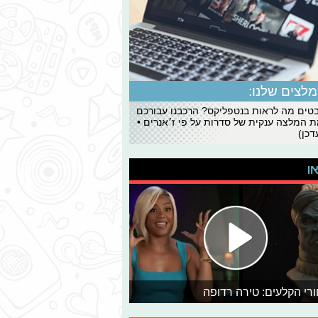
לצים שלנו:
ים מה לראות בנטפליקס? הרכבנו עבורכם
 המלצה ענקית של סדרות על פי ז׳אנרים •
כן)
או
רי הקלעים: טירה רדופה