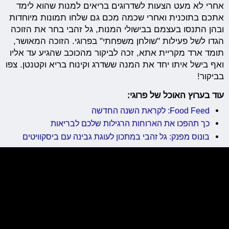
אחרי לא מעט הצעות לשדרוגים בריאים למנות שהוא לימד
אתכם בתוכנית ואחרי שכמה מכם גם שלחו תמונות מיוחדות
ובהן התנסו בעצמם בבישולי המנות, גל זהבי בחר את הזוכה
הגדו לשל פעילות "שולחן משפחתי" בפרוגי. הזוכה המאושר,
תומד ארד מקריית אתא, זכה לביקור מהכוכב שהגיע עד אליו
ואף בישל איתו יחד את המנה ששדרג וקינוח בריא וקטנטן. צפו
בביקור!
עוד בערוץ האוכל של פרוגי:
Food Feed: לקראת השנה החדשה
כך תהפכו את הארוחות הרגילות שלכם לבריאות
בונוס מפנק: גל זהבי במתכון לעוגת גבינה עם ביסקוויטים