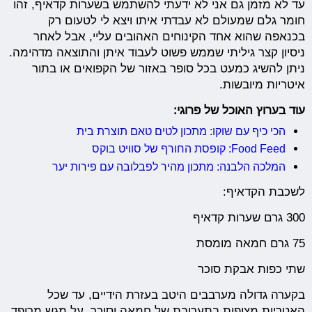
עד לא מזמן גם אני לא ידעתי להשתמש בשערות קדאיף, זהו
חומר גלם שמעולם לא עבדתי איתו ויצא לי לטעום רק
בכנאפה שהוא אחד הקינוחים האהובים עליי, אבל לאחר
ניסיון קצר גיליתי שממש פשוט לעבוד איתן והתוצאה מדהימה.
ניתן להשיג כמעט בכל סופר באזור של הקפואים או בתור
איטריות מיובשות.
עוד בערוץ האוכל של פרוגי:
הכי כיף עם שוקו: מתכון לטים טאם תוצרת בית
Food Feed: קופסת החורף של סוויט בוקס
המלכה הלבנה: מתכון מהיר לפבלובה עם פירות יער
לשכבת הקדאיף:
300 גרם שערות קדאיף
75 גרם חמאה מומסת
שתי כפות אבקת סוכר
בקערה גדולה מערבבים היטב בעזרת הידיים, עד שכל
האטריות מצופות בתערובת של חמאה וסוכר. על מגש מרופד