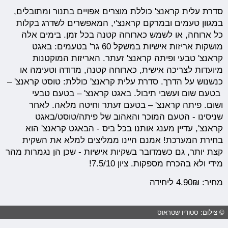
סדרת עלית קראנצ' כוללת מוצרים אפויים בתנור ומתובלים,
במגוון טעמים ובמרקם קראנצ'י, המאפשרים לשדרג בקלות
כל ארוחה, או לשמש כארוחה קטנה בכל זמן.
בימים אלה
מושקות אריזות אישיות במשקל 60 גר' בטעמים: באגט
קראנצ' טבעי ופיתה קראנצ' זעתר. האריזות המוקטנות
מיועדות לצריכה אישית, כארוחה קטנה, מדודה וטעימה או
כנשנוש על הדרך.
סדרת עלית קראנצ' כוללת:
טוסט קראנצ' –
בטעם שום ועשבי תיבול.
באגט קראנצ'
– בטעם טבעי
ושום.
פיתה קראנצ'
– בטעם זעתר וחיטה מלאה. לאחר
שניסינו - הטעם המוכר והאהוב של פיתה/טוסט/באגט
קראנצ', עדיין מענג אותנו בכל ביס - הבאגט קראנצ' הוא
בחירת המערכת! אמנם היינו ממליצים למלא את השקית
קצת יותר, גם כשמדובר בשקיות אישיות - שכן הן נגמרות מהר
מידי ולא בהכרח מספקות. ציון 7.5/10!
מחיר: 4.90₪ ליחידה
© צילום: סטודיו שטראוס