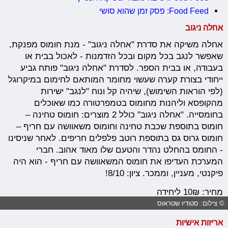
Food Feed: פסק זמן שהוא סושי
אחלה ניגוב
אחלה משיקה את סדרת "אחלה ניגוב" - מנת חומוס מפנקת,
שאפשר לנגב בכל מקום ובכל הזדמנות - לאכול בבית או
בעבודה, או בבית הספר. לסדרת "אחלה ניגוב" פותח גביע
ייחודי בצורת קערה שעשוי מחומר המותאם לחימום במיקרוגל
(לפי הוראות השימוש), שיהיה קל ונוח "לנגב" ישירות
מהקופסא וליהנות מחומוס בטמפרטורה כמו שאוכלים
בחומסייה. "אחלה ניגוב" כולל 2 מוצרים: חומוס טחינה –
חומוס בתוספת שכבת טחינה וחומוס משאוושה עם חריף –
חומוס גרוס גס בתוספת רוטב פלפלים חריפים. לאחר שניסינו
- החומס בהחלט נהדר והטעם שלו מאוד אהוב. חברי
המערכת העדיפו את חומוס המשאוושה עם חריף - הוא היה
פיקנטי, מעניין, וממכר. ציון: 8/10!
מחיר: 10₪ ליחידה
© צילום: סטודיו שטראוס
אריזות אישיות