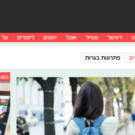
ה
דיגיטל
סטייל
אוכל
יחסים
לימודים
על 
ים
פתרונות בגרות
המומ