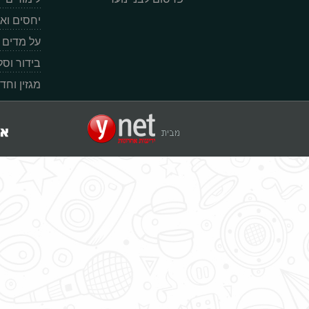
יחסים וא
על מדים
בידור וס
מגזין וחד