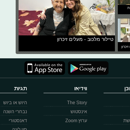
ת
טיילור מלכוב - מעלים זיכרון
זיכרון
כן
ווידיאו
תגיות
The Story
היוש או ביוש
אינסטוש
נבחרי השנה
רשת
ערוץ Zoom
דאנסטורי
סוי לונה