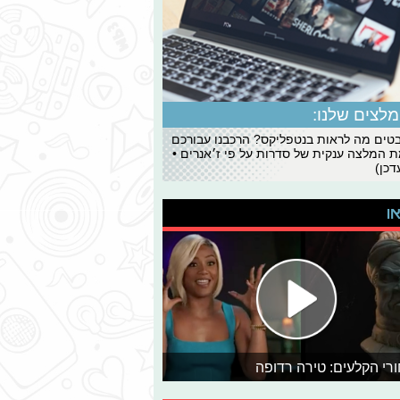
לצים שלנו:
ים מה לראות בנטפליקס? הרכבנו עבורכם
 המלצה ענקית של סדרות על פי ז׳אנרים •
כן)
או
רי הקלעים: טירה רדופה