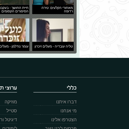
מאחורי הקלעים: טירה
חיית החושך - בעקבו
רדופה
הסיפורים הקסומים
טליה עובדיה - מעלים זיכרון
עומר נודלמן - מעלים 
כללי
ערוצי תו
דברו איתנו
מוזיקה
מי אנחנו
סטייל
הצטרפו אלינו
דיגיטל ו
פרסום לבני נוער
לימודים