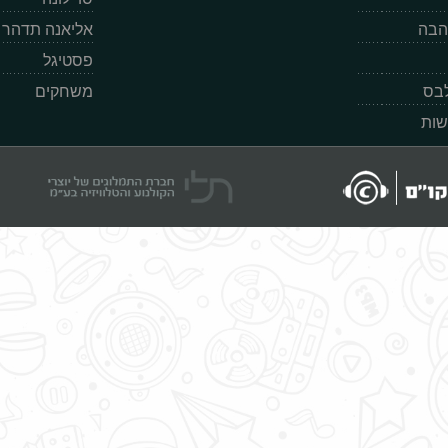
הבה
אליאנה תדהר
פסטיגל
לבס
משחקים
שות