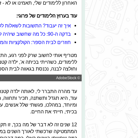
האחרון ללימודים שלי, תאמינו או לא - ז
עוד בערוץ הלימודים של פרוגי:
איך זה יעבוד? התשובות לשאלות לק
בדקה ה-90: כל מה שחשוב שיהיה לכם בתיק
חוזרים לבית הספר: הקולקציות והמ
מטריף אותי לחשוב שרק לפני רגע, התחל
ללימודים, כשהייתי בכיתה א', ילדה קט
וחולצה לבנה, נכנסת בגאווה לבית הספ
© AdobeStock
עד מהרה התברר לי, לאותה ילדה קטנה 
עוד, היא תגדל ותשתנה, תכיר ותחווה,
ומיוחד, במהלכו, פגשתי שלל אנשים, ע
בכיתי, חייתי את החיים.
12 שנים זה לא דבר של מה בכך, זו ת
המתמטיקה שרכשתי לאורך השנים במסגרת