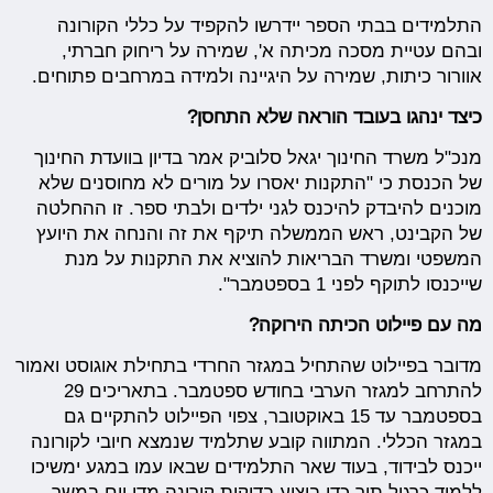
התלמידים בבתי הספר יידרשו להקפיד על כללי הקורונה
ובהם עטיית מסכה מכיתה א', שמירה על ריחוק חברתי,
אוורור כיתות, שמירה על היגיינה ולמידה במרחבים פתוחים.
כיצד ינהגו בעובד הוראה שלא התחסן?
מנכ"ל משרד החינוך יגאל סלוביק אמר בדיון בוועדת החינוך
של הכנסת כי "התקנות יאסרו על מורים לא מחוסנים שלא
מוכנים להיבדק להיכנס לגני ילדים ולבתי ספר. זו ההחלטה
של הקבינט, ראש הממשלה תיקף את זה והנחה את היועץ
המשפטי ומשרד הבריאות להוציא את התקנות על מנת
שייכנסו לתוקף לפני 1 בספטמבר".
מה עם פיילוט הכיתה הירוקה?
מדובר בפיילוט שהתחיל במגזר החרדי בתחילת אוגוסט ואמור
להתרחב למגזר הערבי בחודש ספטמבר. בתאריכים 29
בספטמבר עד 15 באוקטובר, צפוי הפיילוט להתקיים גם
במגזר הכללי. המתווה קובע שתלמיד שנמצא חיובי לקורונה
ייכנס לבידוד, בעוד שאר התלמידים שבאו עמו במגע ימשיכו
ללמוד כרגיל תוך כדי ביצוע בדיקות קורונה מדי יום במשך