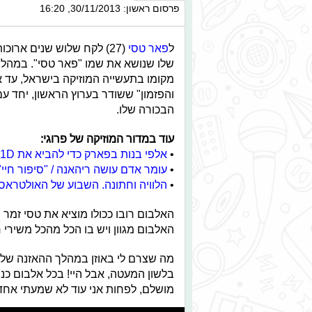
פרסום ראשון: 30/11/2013, 16:20
ל
פאר טסי
(27) לקח שלוש שנים ארו
שלו שנושא את שמו "פאר טסי". במהלך
מקומו בתעשייה המוזיקה בישראל, עד א
והפזמון" ששודר בערוץ הראשון, יחד עם
הבכורה שלו.
עוד במדור המוזיקה של פרוגי:
•
אלפי בנות בפארק כדי להביא את 1D
•
עומר אדם עושה ריהאנה / "סיפור חיי"
•
הלוויה וחתונה. השבוע של האולטראס
האלבום רובו ככולו מוציא את טסי זמר מצ
האלבום מגוון ויש בו הכל מהכל משירי 
מה שצרם לי באוזן במהלך ההאזנה שלי
בלשון המעטה, אבל היי! בכל אלבום כנר
מושלם, לפחות אני עוד לא שמעתי אחד 