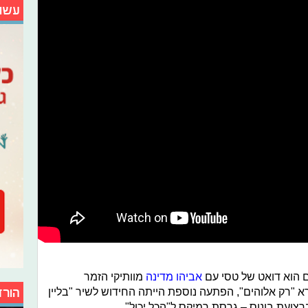
עשו
 הוא דואט של טסי עם
אביהו מדינה
מוותיקי הזמר
א "רק אלוהים", הפתעה נוספת הייתה החידוש לשיר "בליין
הורד
ברצועת בונוס – גרסת רמיקס ל"הכל יכול".