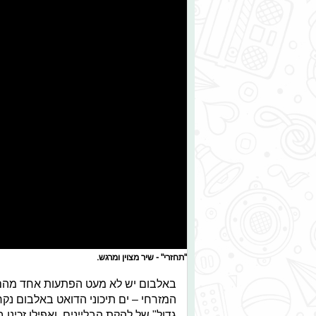
"תחזרי" - שיר מצוין ומרגש.
באלבום יש לא מעט הפתעות אחד מהם
המזרחי – ים תיכוני הדואט באלבום נקר
גדול" של להקת הבליינים. ואפילו זכינו 