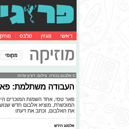
ראשי
מגזין
סלבס
מוזיק
מוזיקה
מקומי
© אלבום בכורה. צילום: דורון עדות
העבודה משתלמת: פאר
פאר טסי, אחד השמות המוכרים היו
המוכשרת, מוציא אלבום חדש שנושא
את האלבום, וכתב את דעתו
אלמוג הירש