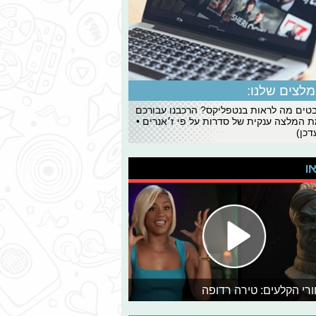
לצים שלנו:
ים מה לראות בנטפליקס? הרכבנו עבורכם
 המלצה ענקית של סדרות על פי ז׳אנרים •
כן)
או
רי הקלעים: טירה רדופה