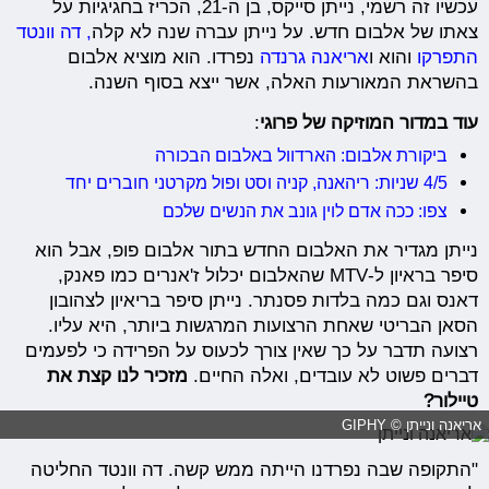
עכשיו זה רשמי, נייתן סייקס, בן ה-21, הכריז בחגיגיות על
צאתו של אלבום חדש. על נייתן עברה שנה לא קלה
, דה וונטד
התפרקו
והוא ו
אריאנה גרנדה
נפרדו. הוא מוציא אלבום
בהשראת המאורעות האלה, אשר ייצא בסוף השנה.
עוד במדור המוזיקה של פרוגי
:
ביקורת אלבום: הארדוול באלבום הבכורה
4/5 שניות: ריהאנה, קניה וסט ופול מקרטני חוברים יחד
צפו: ככה אדם לוין גונב את הנשים שלכם
נייתן מגדיר את האלבום החדש בתור אלבום פופ, אבל הוא
סיפר בראיון ל-MTV שהאלבום יכלול ז'אנרים כמו פאנק,
דאנס וגם כמה בלדות פסנתר. נייתן סיפר בריאיון לצהובון
הסאן הבריטי שאחת הרצועות המרגשות ביותר, היא עליו.
רצועה תדבר על כך שאין צורך לכעוס על הפרידה כי לפעמים
דברים פשוט לא עובדים, ואלה החיים.
מזכיר לנו קצת את
טיילור?
אריאנה ונייתן © GIPHY
"התקופה שבה נפרדנו הייתה ממש קשה. דה וונטד החליטה