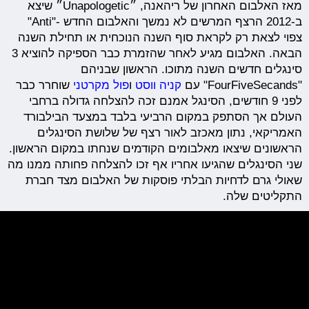
מאז האלבום האחרון של ריהאנה, ״Unapologetic״ שיצא
ב-2012 הרצף המרשים לא נמשך והאלבום החדש -"Anti"
צפוי לצאת רק לקראת סוף השנה הנוכחית או תחילת השנה
הבאה. האלבום מגיע לאחר שהזמרת כבר הספיקה להוציא 3
סינגלים חדשים השנה מתוכו. הראשון שבניהם
"FourFiveSecands" עם
קניה ווסט
ו
פול מקרטני
שוחרר כבר
לפני 9 חודשים, הסינגל אמנם זכה להצלחה גדולה ברחבי
העולם אך הסתפק במקום הרביעי בלבד במצעד הבילבורד
האמריקאי, נתון מאכזב לאור רצף של שלושת הסינגלים
הראשונים שיצאו מאלבומים הקודמים שנחתו במקום הראשון.
שני הסינגלים שהגיעו אחריו אף זכו להצלחה פחותה ממנו מה
שאולי גרם לדחיות הבלתי פוסקות של האלבום מצד חברת
התקליטים שלה.