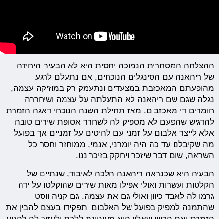
ההצלחה המסחרית הנמוכה יחסית היא לא הבעיה היחידה
של ריהאנה עם הסינגלים הנוכחים, אם נתעלם לרגע
מהופעתם המאכזבת במצעדים ונתעמק רק במוזיקה עצמה,
נגלה שגם שם ריהאנה לא התעלתה על עצמה ושיחררה
חומרים די מאכזבים. מאז תחילת השנה הנוכחי דאגה הזמרת
להדגיש שהפעם לא מספיק לה לשחרר אסופת שירים טובה
אלא לייצר אלבום על זמני עם להיטים על זמניים אך בפועל
מה שקיבלנו עד כה היה יומרני, אנמי, ממוחזר וחסר כל
השראה, שום דבר שיזכר ויחקק בזיכרוננו.
הבעיה היא שכנראה ריהאנה הלכה לאיבוד, שנתיים של
הקלטות ועשרות ואולי אפילו מאות שירים שהוקלטו על ידה
גרמו לה לאבד כיוון ואולי גם את עצמה. גם קניה ווסט
שהתמנה למפיק בפועל של האלבום ותפקידו בעצם להבין את
הזמרת ואת הכיוון שאליו היא מעוניינת ללכת ולעזור לה להגיע