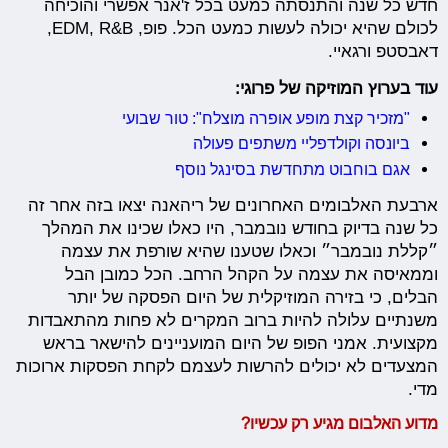
חדש כל שנה והתנסתה כמעט בכל ז'אנר אפשרי והוכיחה
לכולם שהיא יכולה לעשות כמעט הכל. פופ, EDM, R&B,
דאבסטפ ורגאיי.
עוד בערוץ המוזיקה של פרוגי:
"מזכיר קצת מופע אופרה מוצלח": טור שבועי
ביונסה וקולדפליי משתפים פעולה
אגם בוחבוט מתחדשת בסינגל נוסף
ארבעת האלבומים האחרונים של ריהאנה יצאו בזה אחר זה
כל שנה בדיוק בחודש נובמבר, היו כאלו שכינו את המהלך
״קללת נובמבר״ וכאלו שטענו שהיא שורפת את עצמה
וממאיסה את עצמה על הקהל הרחב. הכל כמובן הבל
הבלים, כי בזירה המוזיקלית של היום הפסקה של יותר
משנתיים עלולה להיות ברוב המקרים לא פחות מהתאבדות
מקצועית. אמני הפופ של היום המועניינים להישאר בראש
המצעדים לא יכולים להרשות לעצמם לקחת הפסקות ארוכות
מדי.
מדוע האלבום מגיע רק עכשיו?