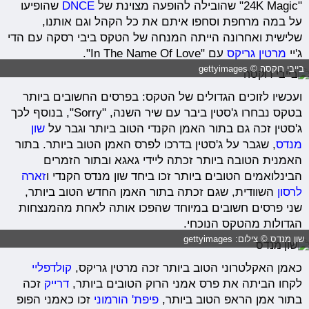
"24K Magic" שהובילה להופעה מצוינת של
DNCE
שהופיעו
על במה מרחפת וסחפו איתם את כל הקהל וגם אותנו,
שלישית ואחרונה הייתה המנחה של הטקס ביבי רסקה עם הדי
ג'יי
מרטין גריקס
עם "In The Name Of Love".
בייבי רוקסה © gettyimages
ועכשיו לזוכים הגדולים של הטקס: בפרסים החשובים ביותר
בטקס נבחרו ג'סטין ביבר עם שיר השנה, "Sorry", בנוסף לכך
ג'סטין זכה גם בתור האמן הקנדי הטוב ביותר וגבר על
שון
מנדס
, שגבר על ג'סטין בדרכו לפרס האמן הטוב ביותר. בתור
האמנית הטובה ביותר זכתה ליידי גאגא ובתור הזמרים
הבינלואמים הטובים ביותר זכו ביחד שון מנדס הקנדי ו
זארה
לרסון
השוודית, שגם זכתה בתור האמן החדש הטוב ביותר,
שני פרסים חשובים במיוחד שהפכו אותה לאחת מהמנצחות
הגדולות מהטקס הנוכחי.
שון מנדס © צילום: gettyimages
כאמן האקלטרוני הטוב ביותר זכה מרטין גריקס,
קולדפליי
לקחו הביתה את פרס אמני הרוק הטובים ביותר,
דרייק
זכה
בתור אמן הראפ הטוב ביותר,
פיפת' הורמוני
זכו כאמני הפופ