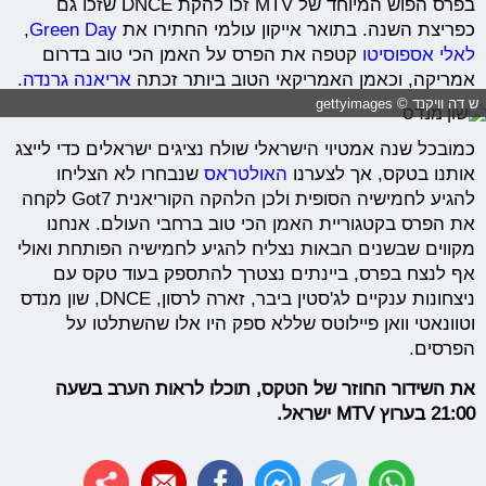
בפרס הפוש המיוחד של MTV זכו להקת DNCE שזכו גם
כפריצת השנה. בתואר אייקון עולמי החתירו את
Green Day
,
לאלי אספוסיטו
קטפה את הפרס על האמן הכי טוב בדרום
אמריקה, וכאמן האמריקאי הטוב ביותר זכתה
אריאנה גרנדה
.
ש דה וויקנד © gettyimages
כמובכל שנה אמטיוי הישראלי שולח נציגים ישראלים כדי לייצג
אותנו בטקס, אך לצערנו
האולטראס
שנבחרו לא הצליחו
להגיע לחמישיה הסופית ולכן הלהקה הקוריאנית Got7 לקחה
את הפרס בקטגוריית האמן הכי טוב ברחבי העולם. אנחנו
מקווים שבשנים הבאות נצליח להגיע לחמישיה הפותחת ואולי
אף לנצח בפרס, ביינתים נצטרך להתספק בעוד טקס עם
ניצחונות ענקיים לג'סטין ביבר, זארה לרסון, DNCE, שון מנדס
וטוונאטי וואן פיילוטס שללא ספק היו אלו שהשתלטו על
הפרסים.
את השידור החוזר של הטקס, תוכלו לראות הערב בשעה
21:00 בערוץ MTV ישראל.