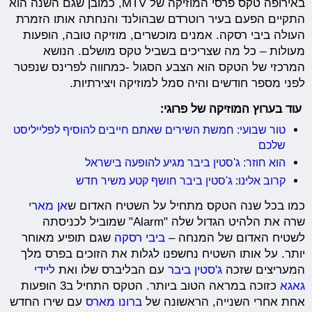
באירופה טקס פרסי המוזיקה של MTV, כמובן שגם השנה הוא
התקיים הפעם בעיר רוטרדם שבהולנד והנחתה אותו הזמרת
העולה ביבי רסקה. אמנים מוכשרים, מוזיקה טובה, הופעות
מעולות – כל מה שצריכים בשביל טקס מושלם. הנושא
המרכזי של הטקס הוא הצבע הסגול -כמחווה לפרינס שנפטר
לפני מספר חודשים והיה סמל למוזיקה ויצירתיות.
עוד בערוץ המוזיקה של פרוגי:
טור שבועי: חמשת השירים שאתם חייבים להוסיף לפלייליסט
שלכם
הוא חוזר: ג'סטין ביבר מגיע להופעה בישראל
קרוב אלינו: ג'סטין ביבר חושף קטע משיר חדש
כמו בכל שנה הטקס מתחיל על השטיח האדום ש
אן מארי
שרה את הלהיט הגדול שלה "Alarm" שמוביל לכניסתה
לשטיח האדום של המנחה –
ביבי רסקה
שגם תופיע מאוחר
יותר. על אותו השטיח נחשפנו לגלות את הזוכים בפרס מלך
המעריצים שזכה
ג'סטין ביבר
עם הבליברס שלו ואת
ליידי
גאגא
כזוכה במראה הטוב ביותר. הטקס התחיל ב3 הופעות
אחת אחרי השנייה, הראשונה של
ברונו מארס
עם שירו החדש