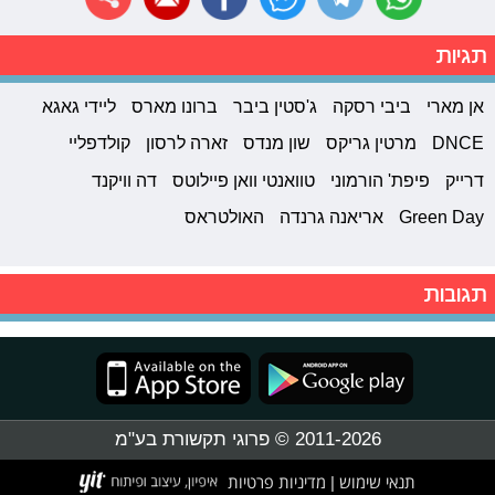
תגיות
אן מארי
ביבי רסקה
ג'סטין ביבר
ברונו מארס
ליידי גאגא
DNCE
מרטין גריקס
שון מנדס
זארה לרסון
קולדפליי
דרייק
פיפת' הורמוני
טוואנטי וואן פיילוטס
דה וויקנד
Green Day
אריאנה גרנדה
האולטראס
תגובות
2011-2026 © פרוגי תקשורת בע"מ
תנאי שימוש
מדיניות פרטיות
|