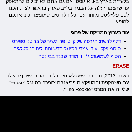
בלעדית בארץ ב-3 אוגוסט. אם גם אתם לא יכולים להתאפק
עד שהצמד יעלה על הבמה בלייב פארק בראשון לציון, הכנו
לכם פלייליסט מיוחד עם כל הלהיטים שיקפיצו ויכינו אתכם
למופע!
עוד בערוץ המוזיקה של פרוגי:
דלף לרשת: הגרסה של קייטי פרי לשיר של בריטני ספירס
סיכומוזיקלי: עידן עמדי בסינגל חדש והחיילים הנוסטלגים
הסוף לשמועות: ג׳יי זי מודה שבגד בביונסה
ERASE
בשנת 2013, ההרכב, שאז לא היה כל כך מוכר, שיתף פעולה
עם השחקנית והמוזיקאית פריאנקה צ'ופרה בסינגל "Erase"
שליווה את הסרט "The Rookie".