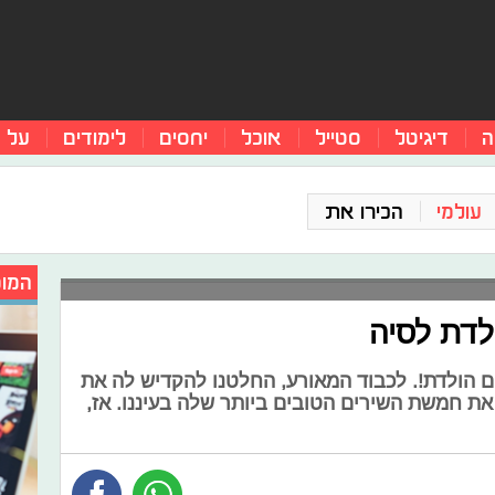
ה
דיגיטל
סטייל
אוכל
יחסים
לימודים
על 
עולמי
הכירו את
המומ
יום הולדת!. לכבוד המאורע, החלטנו להקדיש לה את
שלנו- טופ 5, ולבחור את חמשת השירים הטובים ביותר שלה בעיננו. אז,