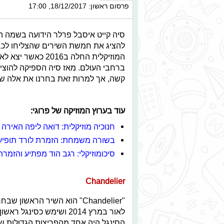
פרסום ראשון: 18/12/2017, 17:00
סיה קייט איסבל פרלר
הידועה בשמה הפרטי- סיה,
להציג את חמשת השירים שהצליחו לכב
המוזיקלית החלה ב2016 כאשר יצא לאור הסינגל הראשון
ברחבי העולם. מאז סיה הספיקה להוצי
קשה, אך למרות זאת בחרנו את אלה שהכי
עוד בערוץ המוזיקה של פרוגי:
חנוכיה מוזיקלית: דואה ליפה האירה 
בשורה משמחת: הזמרת לורד תופיע 
סיכומוזיקלי: רגב הוד מפתיע והזמ
Chandelier
"Chandelier" הוא השיר הרא
לאור במרץ 2014 ושימש כסינגל ראשון מתוך אלבומה השישי של הזמרת "
הסינגל היה אחד מהפריצות הגדולות של