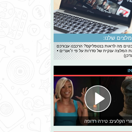
לצים שלנו:
ים מה לראות בנטפליקס? הרכבנו עבורכם
 המלצה ענקית של סדרות על פי ז׳אנרים •
כן)
או
רי הקלעים: טירה רדופה