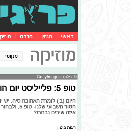
ראשי
מגזין
סלבס
מוזיק
מוזיקה
מקומי
© צילום: GettyImages
טופ 5: פלייליסט יום הולדת לסיה
היום (ב') לזמרת האהובה סיה, יש 
הטור השבועי 
איזה שירים נבחרו?
רעות ביטון