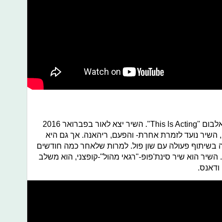
לבום "
This ls Acting
". השיר יצא לאור בפברואר 2016
, השיר נועד לזמרת אחרת- והפעם, ריהאנה. אך גם היא
סיה בשיתוף פעולה עם שון פול. למרות שלאחר כמה חודשים
השיר הוא שיר סינת'פופ-"רגאי מהול"-קופצני, הוא משלב
ודאנס.