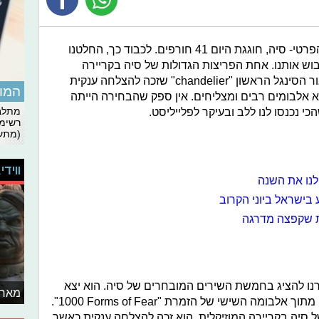
 חוגגת היום 41 חורפים. לכבוד כך,
החלטנו
וש אותנו. אחת
הפריצות הגדולות של סיה בקריירה
"chandelier"
שזכה להצלחה ענקית
המומ
א אלבומים רבים ומצליחים. אין ספק שהבחירה הייתה
 נכנסו לנו ללב ובעיקר לפלייליסט.
מתלבט
רשימת
(מתעד
ווידי
לנו את השנה
בישראל ביוני הקרוב
רת שקפצה מדרגה
שון שבחרנו להציג בחמשת השירים המובחרים של סיה. הוא יצא
מאחו
.
"1000 Forms of Fear
 סיה בקריירה המוזיקלית, הוא זכה להצלחה ענקית כאשר