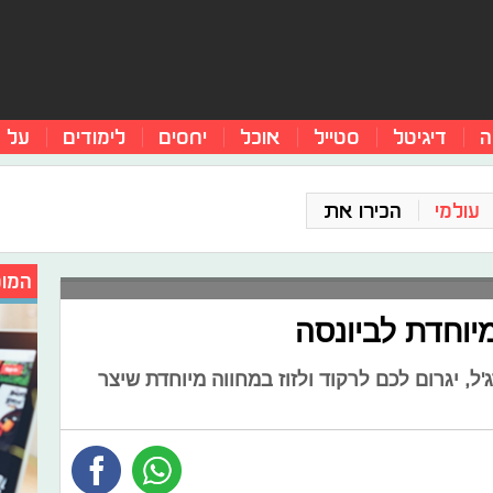
ה
דיגיטל
סטייל
אוכל
יחסים
לימודים
על 
עולמי
הכירו את
המומ
מיוחדת לביונסה
'ל, יגרום לכם לרקוד ולזוז במחווה מיוחדת שיצר