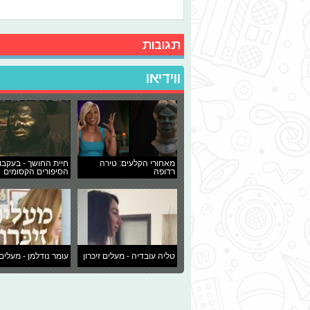
תגובות
ווידיאו
מאחורי הקלעים: טירה
חיית החושך - בעקבו
רדופה
הסיפורים הקסומים
טליה עובדיה - מעלים זיכרון
עומר נודלמן - מעלים 