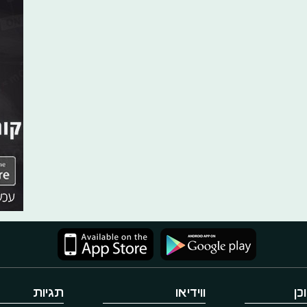
כן
ווידיאו
תגיות