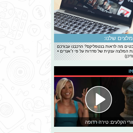
לצים שלנו:
ים מה לראות בנטפליקס? הרכבנו עבורכם
 המלצה ענקית של סדרות על פי ז׳אנרים •
כן)
או
רי הקלעים: טירה רדופה