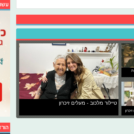
עשו
ת
טיילור מלכוב - מעלים זיכרון
זיכרון
הורד