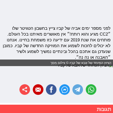
לפני מספר ימים אביה של קביו צייץ בחשבון הטוויטר שלו
״CC2 מגיע והוא רותח!״ אין מאושרים מאיתנו בכל העולם.
פותחים את שנת 2019 עם ידיעה כזו משמחת בחיינו. אנחנו
לא יכולים לחכות לשמוע את המוזיקה החדשה של קביו. כמובן
שנעדכן גם אתכם בהכל ובינתיים נמשיך לשמוע ולשיר
״האבנה או נה נה״.
הציוץ המיוחד של אבא של קביו © צילום מסך
תגובות