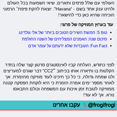
העולמי עם שלל פרסים ותארים. שיאי השמעות בכל העולם
ולהיט ענק אחד בשם - “Havana”. יוצאת להקת פיפת׳ הרמוני
הוכיחה שהיא כאן כדי להישאר!
עוד בערוץ המוזיקה של פרוגי:
טופ 5: חמשת השירים הטובים ביותר של אלי גולדינג
סיכום שנה: האמנים המצליחים של השנה החולפת
Fun Fact: העובדות שלא ידעתם על עומר אדם
לפני כחודש, העלתה קביו לאינסטגרם סרטון קצר שלה בחדר
הקלטות בו ותיארה אותו בכיתוב ״CC2” דבר שגרם למעריצים
ולנו שמחה גדולה, כי כל כך חיכינו לעוד מוזיקה מהזמרת. אך
לאחר מספר ימים אמרה הזמרת כי היא לוקחת הפסקה קטנה
ממוזיקה לטובת זמן איכות עם המשפחה וכולם התבאסו
נורא. אך לא עוד!
@frogifrogi
\\
עקבו אחרינו