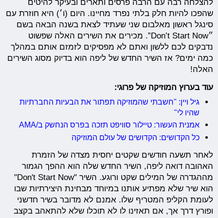
להצלחה רבה עם הרבה פרסים ותארים ובעיקר להיטים
שהפכו להיות חלק בלתי נפרד מחיינו. היום (ו׳) היא חוזרת עם
סינגל ראשון מאלבום שני שעתיד לצאת בשנה הבאה בשם
״Don’t Start Now”. מכירים את השירים האלה שפשוט
נדבקים לכם ללשון ואתם לא מפסיקים לזמזם אותם במהלך
כמה ימים? אז השיר החדש של ליפה הוא בדיוק מסוג השירים
האלה!
עוד בערוץ המוזיקה של פרוגי:
גיל ויין: "חשבתי שהמוזיקה תפתור את הבעיות החברתיות
שהיו לי"
אמנית העשור: טיילור סוויפט תזכה בפרס הנחשק ב/AMA
כל הקדושים: הקדושים של עולם המוזיקה
לאחר תשעה חודשים שקטים יחסית מצדה של הזמרת
האהובה דואה ליפה, השיר החדש שלה הוא ההפך הגמור
מההגדרה של המילים שקט ורוגע. השיר "Don't Start Now"
הוא שיר שלא מפתיע אותנו במיוחד מבחינת היצירתיות שבו
לעומת הקליפ המטריף שלו. אמנם לא מדובר בשיר חדשני
ופורץ דרך אך, אם תאזינו לו לא תוכלו שלא להתאהב בקצב