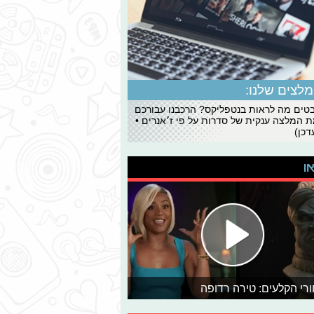
לצים שלנו:
ים מה לראות בנטפליקס? הרכבנו עבורכם
 המלצה ענקית של סדרות על פי ז׳אנרים •
כן)
או
רי הקלעים: טירה רדופה