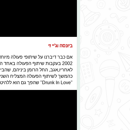
ביונסה וג'יי זי
אם כבר דיברנו על שיתופי פעולה מיוחדי
לאחריו,אגב, החל הרומן ביניהם, שהביא
כהמשך לשיתוף הפעולה המצליח השניים
"Drunk In Love" שהפך גם הוא ללהיט ואף "APES**T" שבו גם הופיעו יחדיו.