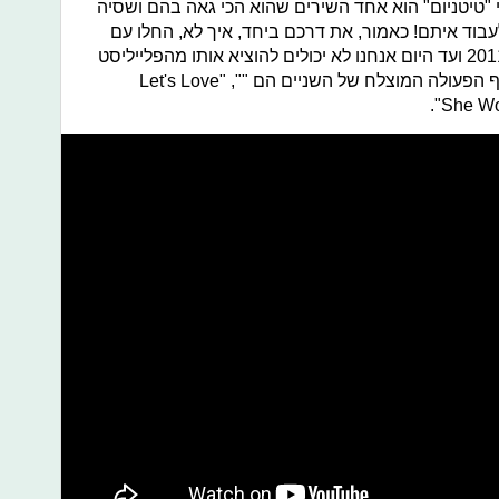
 "טיטניום" הוא אחד השירים שהוא הכי גאה בהם ושסיה
בוד איתם! כאמור, את דרכם ביחד, איך לא, החלו עם
השיר "Titanium" שיצא אי שם בשנת 2011 ועד היום אנחנו לא יכולים להוציא אותו מהפלייליסט
שלנו. עוד שירים שיצאו כתוצאה משיתוף הפעולה המוצלח של השניים הם ""Let's Love" ,