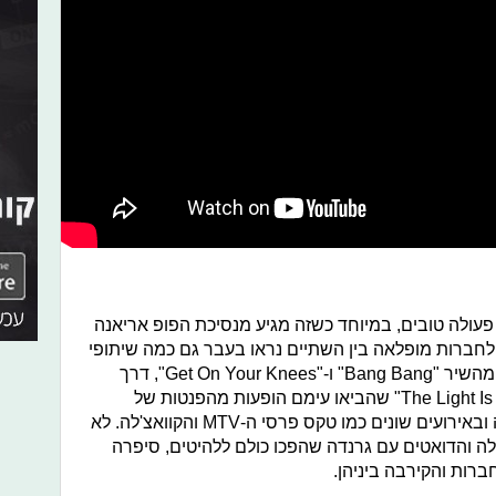
 פעולה טובים, במיוחד כשזה מגיע מנסיכת הפופ אריאנה
 לחברות מופלאה בין השתיים נראו בעבר גם כמה שיתופי
פעולה בין השתיים לאורך השנים. החל מהשיר "Bang Bang" ו-"Get On Your Knees", דרך
"Side To Side" ועד "Bed" ו-"The Light Is Coming" שהביאו עימם הופעות מהפנטות של
השתיים בטור האחרון אליו יצאה גרנדה ובאירועים שונים כמו טקס פרסי ה-MTV והקוואצ'לה. לא
ה והדואטים עם גרנדה שהפכו כולם ללהיטים, סיפרה
רות והקירבה ביניהן.