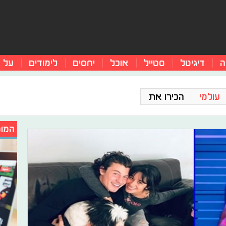
ה
דיגיטל
סטייל
אוכל
יחסים
לימודים
על 
עולמי
הכירו את
המומ