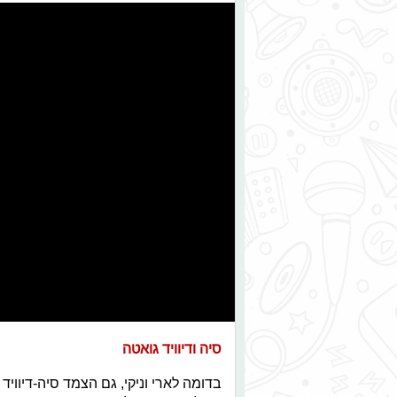
סיה ודיוויד גואטה
בדומה לארי וניקי, גם הצמד סיה-דיווי