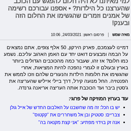
למי מאיתנו לא היה חלום להפגש עם הכוכב
שהערצנו כל הילדות? • אספנו עבורכם רשימה
של אמנים וזמרים שהגשימו את החלום הזה
ובענק!
מאיה שמש
פרסום ראשון: 24/03/2021, 10:06
דמיינו לעצמכם, פארק הירקון, 50 אלף צופים, אתם נמצאים
על הבמה ומבצעים דואט יחד עם האמן האהוב עליכם. נשמע
כמו חלום? אז זהו, שעבור כמה מהכוכבים הגדולים ביותר
בארץ ובעולם זו לגמרי נהפכה להיות המציאות, אחרי
שהגשימו את חלומות הילדות והנעורים שלהם וזכו לממש את
הפנטזיה. החל מנועה קירל, דרך ביילי אייליש שהעריצה את
ג'סטין ביבר ועד הכוכבת אותה העריצה אריאנה גרנדה.
עוד בערוץ המוזיקה של פרוגי:
יש בו הכל: זה מה שחשבנו על האלבום החדש של אייל גולן
צבריים: סטטיק ובן אל משחררים את "קקטוס"
אנה זק בוידוי מפתיע: "אני קצת מקנאה בה"