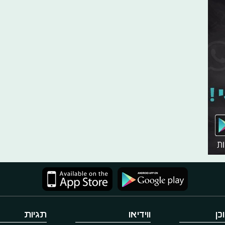
כן
ווידיאו
תגיות