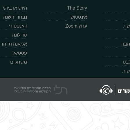
The Story
היוש או ביוש
אינסטוש
נבחרי השנה
רשת
ערוץ Zoom
דאנסטורי
סוי לונה
הבה
אליאנה תדהר
פסטיגל
לבס
משחקים
שות