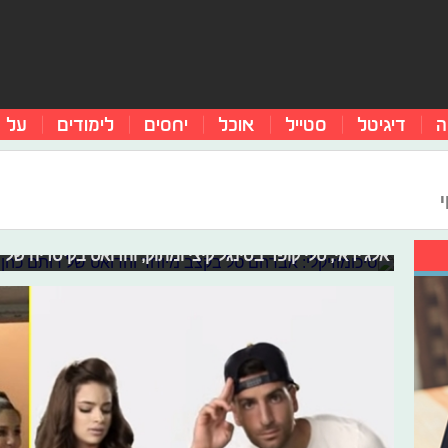
ה
דיגיטל
סטייל
אוכל
יחסים
לימודים
על 
סיכומוזיקלי: אברהם טל בקצב מיוחד והד
רפאלי
השבוע הגיעה אלינו ערימה מכובדת של מוזיקה חדשה ושונה 
השבוע אתם לגמרי חייבים לשמוע. הפעם ברשימה תוכלו למ
אלג'יראי, טלי קופר בסינגל קיצי ומתוק, והדואט בקיסריה של 