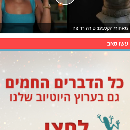
מאחורי הקלעים: טירה רדופה
עשו סאב