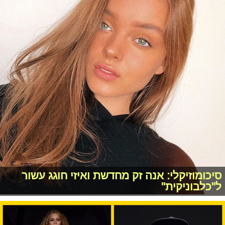
סיכומוזיקלי: אנה זק מחדשת ואיזי חוגג עשור
ל"כלבוניקית"