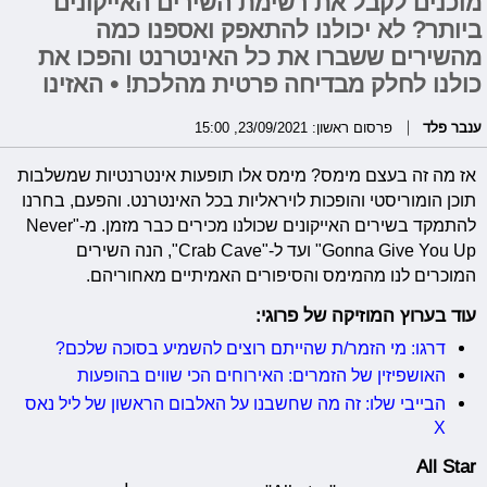
מוכנים לקבל את רשימת השירים האייקונים
ביותר? לא יכולנו להתאפק ואספנו כמה
מהשירים ששברו את כל האינטרנט והפכו את
כולנו לחלק מבדיחה פרטית מהלכת! • האזינו
ענבר פלד
פרסום ראשון: 23/09/2021, 15:00
אז מה זה בעצם מימס? מימס אלו תופעות אינטרנטיות שמשלבות
תוכן הומוריסטי והופכות לויראליות בכל האינטרנט. והפעם, בחרנו
להתמקד בשירים האייקונים שכולנו מכירים כבר מזמן. מ-"Never
Gonna Give You Up" ועד ל-"Crab Cave", הנה השירים
המוכרים לנו מהמימס והסיפורים האמיתיים מאחוריהם.
עוד בערוץ המוזיקה של פרוגי:
דרגו: מי הזמר/ת שהייתם רוצים להשמיע בסוכה שלכם?
האושפיזין של הזמרים: האירוחים הכי שווים בהופעות
הבייבי שלו: זה מה שחשבנו על האלבום הראשון של ליל נאס
X
All Star