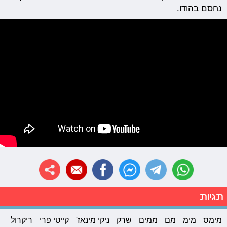
נחסם בהודו.
תגיות
מימס
מימ
מם
ממים
שרק
ניקי מינאז'
קייטי פרי
ריקרול