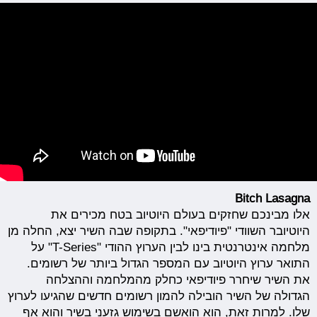
Bitch Lasagna
אלו מבינכם שחזקים בעולם היוטיוב בטח מכירים את
היוטיובר השוודי "פיודיפאי". בתקופה שבה השיר יצא, החלה מן
מלחמה אינטרנטית בינו לבין הערוץ ההודי "T-Series" על
התואר ערוץ היוטיוב עם המספר הגדול ביותר של רשומים.
את השיר שיחרר פיודיפאי כחלק מהמלחמה וההצלחה
הגדולה של השיר הובילה להמון רשומים חדשים שהגיעו לערוץ
שלו. למרות זאת, הוא הואשם בשימוש גזעני בשיר והוא אף