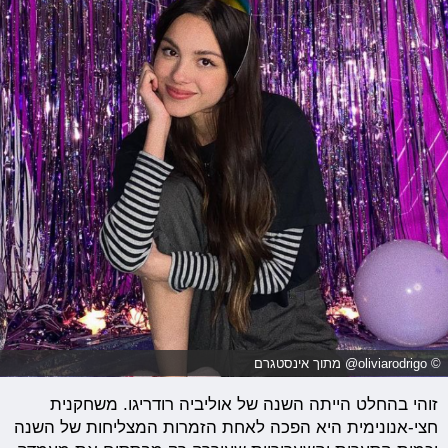
© oliviarodrigo@ מתוך אינסטגרם
זוהי בהחלט הייתה השנה של אוליביה רודריגו. משחקנית
חצי-אנונימית היא הפכה לאחת הזמרות המצליחות של השנה