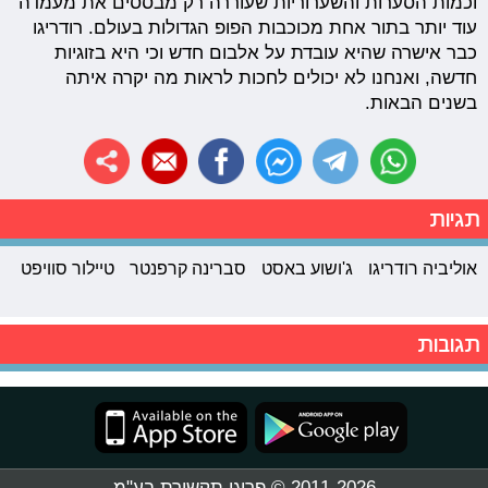
וכמות הסערות והשערוריות שעוררה רק מבססים את מעמדה
עוד יותר בתור אחת מכוכבות הפופ הגדולות בעולם. רודריגו
כבר אישרה שהיא עובדת על אלבום חדש וכי היא בזוגיות
חדשה, ואנחנו לא יכולים לחכות לראות מה יקרה איתה
בשנים הבאות.
תגיות
אוליביה רודריגו
ג'ושוע באסט
סברינה קרפנטר
טיילור סוויפט
תגובות
2011-2026 © פרוגי תקשורת בע"מ