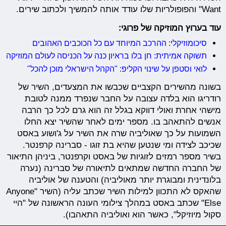
Want" והפופולריות שלו עודד אותה להמשיך ולכתוב שירים.
עוד בערוץ המוזיקה של פרוגי:
סיכומוזיקלי: ההרכב המיוחד עם כל הכוכבים האהובים
תשוקה אמיתית: חן בלו בראיון כנה על הכניסה לעולם המוזיקה
לואי וסטפן על שינוי הקליפ: "הקהל הישראלי מוכן להכל"
בשונה מהשירים הקצביים שכבשו את המצעדים, השיר של
רודריגו הוא בלדה עצובה על החבר שנפרד ממנה לטובת
מישהי אחרת ואולי דווקא בגלל זה הוא גרם לכל כך הרבה
אנשים להתאהב בו. מספר ימים לאחר שהשיר יצא החלו
השמועות על כך שאוליביה שרה את השיר על ג'ושוע באסט
שכיכב לצידה ומי שנטען שהיא בת זוגו - סברינה קרפנטר.
בשיר מספר רמזים לזוגיות של באסט וקרפנטר, ביניהן התיאור
של החברה החדשה שמתאים לתיאורה של סברינה (נערה
בלונדינית ומבוגרת יותר מאוליביה) והטענה של אוליביה
שהאקס לא התכוון למילות השיר שכתב עליה (השיר "Anyone
Else" שכתב באסט במהלך צילומי העונה הראשונה של "היי
סקול מיוזיקל", כאשר הוא ואוליביה התאהבו).