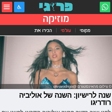
מוזיקה
מקומי
עולמי
הכירו את
© צילום מהאינסטגרם @oliviarodrigo
שנה לרישיון: השנה של אוליביה
רודריגו