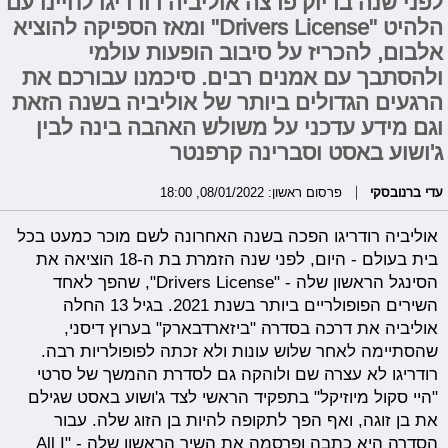
לפני שנה בדיוק פרצה אוליביה רודריגו לחיינו עם
הלהיט "Drivers License" ומאז הספיקה להוציא
אלבום, להכריז על סיבוב הופעות עולמי
ולהסתבך עם אמנים רבים. סיכמנו עבורכם את
הרגעים הגדולים ביותר של אוליביה בשנה הזאת
וגם מידע עדכני על משולש האהבה בינה לבין
ג'ושוע באסט וסברינה קרפנטר
עדי ברנובסקי
פרסום ראשון: 08/01/2022, 18:00
אוליביה רודריגו הפכה בשנה האחרונה לשם מוכר כמעט בכל
בית בעולם - היום, לפני שנה הזמרת בת ה-18 הוציאה את
הסינגל הראשון שלה - "Drivers License", שהפך לאחד
השירים הפופולריים ביותר בשנת 2021. בגיל 13 החלה
אוליביה את דרכה בסדרה "ביזארדבארק" בערוץ דיסני,
שהסתיימה לאחר שלוש עונות ולא זכתה לפופולריות רבה.
רודריגו לא עצרה שם ולוהקה גם לסדרת ההמשך של סרטי
"היי סקול מיוזיקל" בתפקיד הראשי לצד ג'ושוע באסט שגילם
את בן זוגה, ואף הפך לתקופה להיות בן הזוג שלה. עבור
הסדרה היא כתבה ופרסמה את השיר הראשון שלה - "All I