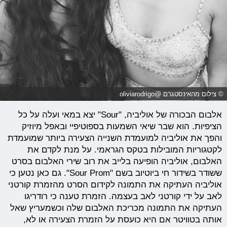
© צילום מהאינסטגרם @oliviarodrigo
אלבום הבכורה של אוליביה, "Sour" יצא במאי ועלה על כל
הציפיות. הוא שבר שיאי השמעות בספוטיפיי ובאפל מיוזיק
והפך את אוליביה למועמדת השנייה הצעירה ביותר שמועמדת
לקטגוריות המובילות בטקס הגראמי. על מנת לקדם את
האלבום, אוליביה הופיעה בלייב את רוב שירי האלבום בסרט
ששודר בשידור חי ביוטיוב בשם "Sour Prom". גם כאן נטען כי
אוליביה העתיקה את התמונה לקידום הסרט מהזמרת קורטני
לאב על ידי קורטני לאב בעצמה. הזמרת טענה כי רודריגו
העתיקה את התמונה מכריכת האלבום שלה וכשמעריץ שאל
אותה בטוויטר אם היא כועסת על הזמרת הצעירה או לא,