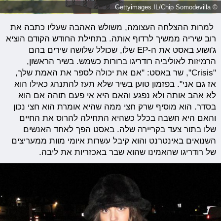
© Gettyimages.IL/Chip Somodevilla
למרות ההצלחה העצומה, משולש האהבה שעליו כתבה את
רוב שיריה ממשיך לרדוף אותה. בתחילת החודש הקודם הוציא
ג'ושוע באסט את ה-EP שלו, שכולל שלושה שירים בהם
הרמיזות לאוליביה רודריגו ברורות כשמש. בשיר הראשון,
"Crisis", שר באסט: "אם את יכולה לספר את האמת שלך,
אז גם אני". בפזמון טוען בשיר שלא תעז להתנהג כאילו הוא
לא אהב אותה ולא נפגע והאם היא אי פעם תוהה אם הוא
בסדר. הוא מוסיף שרק חצי ממה שהיא אומרת הוא חצי נכון
והאם היא חשבה בכלל כשהיא התחילה להרוס את החיים
שלו בתור צעד בקריירה שלה. באסט הפך לאחד האנשים
השנואים באינטרנט והוא קיבל עשרות איומי מוות ממעריצים
של רודריגו שהאמינו שהוא שבר באכזריות את ליבה.