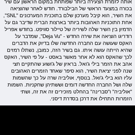
אותה לזמרת הצעירה ביותר שפותחת במקום הראשון עם שיר
בכורה במצעד הראשי של הבילבורד. חודש לאחר שהוציאה
את השיר, הוא קיבל מערכון שלם בתוכנית המערכונים "SNL",
אחת התוכניות האהובות ביותר בארצות הברית שדיבר גם על
הדמיון בין השיר שלה לשיריה של טיילור סוויפט. בחודש אפריל
רודריגו הוציאה את שירה החדש - "Deja Vu", שמדבר על
האקס שעושה עם החברה החדשה שלו בדיוק את הדברים
שהיא הייתה עושה איתו. גם בשיר הזה, כמובן, נשתלו רמזים
לכך שהאקס הוא לא אחר מאשר באסט - על פי השיר, האקס
אהב את הזמר בילי ג'ואל. בראיון של ג'ושוע שהתקיים חצי
שנה לפני יציאת השיר, הוא סיפר שאחד הזמרים האהובים
עליו הוא בילי ג'ואל. בנוסף, אוליביה שרה על כך שהשמות
שלה ושל החברה החדשה דומים וששתיהן שחקניות. השמות
"אוליביה" ו"סברינה" בהחלט מזכירים זה את זה, ושתי
הזמרות התחילו את דרכן בסדרת דיסני.