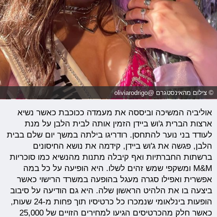
© צילום מהאינסטגרם @oliviarodrigo
אוליביה המשיכה וביססה את מעמדה ככוכבת כאשר נשיא
ארצות הברית ג'וש ביידן הזמין אותה לבית הלבן על מנת
לעודד בני נוער להתחסן. רודריגו בילתה במשך יום שלם בבית
הלבן, פגשה את ג'וש ביידן, קידמה את נושא החיסונים
ברשתות החברתיות ואף קיבלה מתנות מהנשיא כמו סוכריות
M&M ומשקפי שמש זהים לשלו. היא הופיעה על כל במה
אפשרית ואפילו סגרה מעגל בהופעה במשרד הרישוי כאשר
ביצעה בו את הלהיט הראשון שלה. היא גם הודיעה על סיבוב
הופעות בינלאומי שנמכרו כל כרטיסיו תוך פחות מ-24 שעות,
כאשר חלק מהכרטיסים הגיעו למחירים הזויים של 25,000