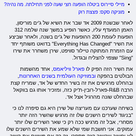
מיילי סיירוס ביטלה הופעה חצי שעה לפני תחילתה. מה נהיה?
מוניקה סקס: פצצת רוק
לאחר שבשנת 2009 אד שבר את השיא של ג'ים מוריסון,
האמן המועדף עליו, כאשר הופיע במשך שנה שלמה 312
הופעות לעומת 200 ההופעות של ג'ים בשנה, ולאחר שביצע
את השיר "Everything Has Changed" בדואט משותף יחד
עם הזמרת המתוקה טיילור סוויפט, שירן משחרר את שירו
"Sing" שצפוי להצליח ובגדול.
את השיר הזה הפיק לו
פארל וויליאמס
, אחד מהשמות
הבולטים בהפקה
ובמוזיקה העולמית בשנים האחרונות
,
ובהחלט מרגישים את זה בשיר החדש של אד, שמריח קצת
הרבה R&B-פארל-רובין-ת'יק כזה, ומזכיר אותו גם בווקאל
שבהחלט שונה מהרגיל אצל אד.
בשיחה שערכנו עם מעריצה של שירן היא גם סיפרה לנו כי
"בניגוד לשירים הישנים שלו זה מרגיש שהשיר הזה יותר
מסחרי, אבל זה מרגיש ככה רק כי שאר השירים שלו יותר
עמוקים. אני חושבת שמי שלא שמע את השירים הישנים שלו