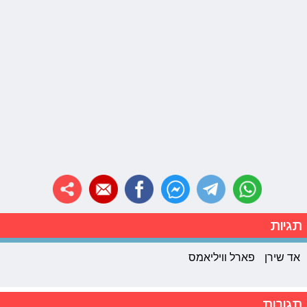
תגיות
אד שירן
פארל וויליאמס
תגובות