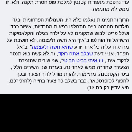
עדי נהפכת מאפרוח קטנטן למלכת פופ חסרת תקנה. ולא, זו
ממש לא מחמאה.
הרוך והתמימות נעלמו כלא היו, השמלות הפרחוניות ובגדי
הילדות הנורמטיביים התחלפו בפאות מחרדיות, איפור כבד
ושלל פריטי לבוש שמקומם לא על ילדה בגילה והקלאסיקות
הישראליות הוחלפו ב"איך היא חשה ת'עצמה, לא חושבת על
מה יגידו עליה כל אחד יודע
שהיא חשה ת'עצמה
" וב"אל
תפחד, אני יודעת
שבלב אתה רוקד
, זה לא קשה בוא תנסה
לרקוד איתי,
זוז איתי בביט הביטי
", שני שירים שהזמרת
הצעירה שחררה ממש לאחרונה. בעזרת שני השירים הללו,
ביטי הקטנטנה, מתיימרת להוות מודל לדור הצעיר ובכך
להפוף לסופרסטאר, כבר בשלב כה צעיר בחייה (להזכירכם,
היא עדיין רק בת 13).