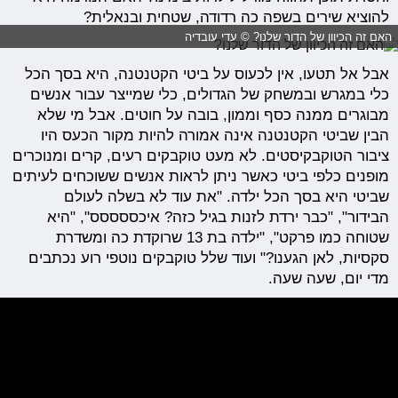
להוציא שירים בשפה כה רדודה, שטחית ובנאלית?
האם זה הכיוון של הדור שלנו? © עדי עובדיה
אבל אל תטעו, אין לכעוס על ביטי הקטנטנה, היא בסך הכל
כלי במגרש ובמשחק של הגדולים, כלי שמייצר עבור אנשים
מבוגרים ממנה כסף וממון, בובה על חוטים. אבל מי שלא
הבין שביטי הקטנטנה אינה אמורה להיות מקור הכעס היו
ציבור הטוקבקיסטים. לא מעט טוקבקים רעים, קרים ומנוכרים
מופנים כלפי ביטי כאשר ניתן לראות אנשים ששוכחים לעיתים
שביטי היא בסך הכל ילדה. "את עוד לא בשלה לעולם
הבידור", "כבר ירדת לזנות בגיל כזה? איכססססס", "היא
שטוחה כמו פרקט", "ילדה בת 13 שרוקדת כה ומשדרת
סקסיות, לאן הגענו?" ועוד שלל טוקבקים נוטפי רוע נכתבים
מדי יום, שעה שעה.