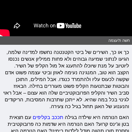
חשה ת'עצמה
כך או כך, השירים של ביטי הקטנטנה נחשפו למדינה שלמה,
הגיעו לנתוני שמיעה גבוהים ולא פחות ממיליון אנשים נכנסו
ליוטיוב על מנת שיוכלו להתענג אל מול הקליפ של השיר.
הקצב הוא טוב, המנגינה נעימה לאוזן וביטי עצמה פשוט אדם
שקשה לכעוס עליו ולהתמרד כנגדו. אבל המילים, התוכן
והבוטות שבתנועות הקליפ פשוט מעוררים בחילה. הבאזז
סביב השיר והקליפ הפרובוקטיביים שלה הוא עצום – אבל ראוי
לגינוי בכל במה שהיא. לא ייתכן שתרבות המסיבות, הריקודים
והנענוע של האגן תחול בגיל כה צעירה.
האם הנורמה היא שילדה בגילה
תככב בקליפים
עם חצאית
בטן וג'ינס קרוע? האם הנורמה היא שדמות כה פרובוקטיבית
וחסרת תוכן תהווה מודל לילדות בימינו? האם הנורמה היא