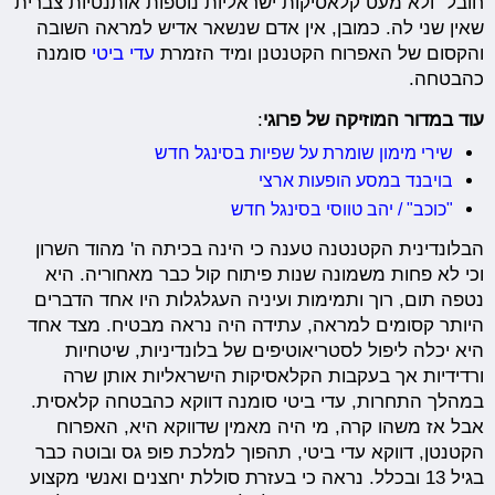
חובל" ולא מעט קלאסיקות ישראליות נוטפות אותנטיות צברית
שאין שני לה. כמובן, אין אדם שנשאר אדיש למראה השובה
והקסום של האפרוח הקטנטנן ומיד הזמרת
עדי ביטי
סומנה
כהבטחה.
עוד במדור המוזיקה של פרוגי
:
שירי מימון שומרת על שפיות בסינגל חדש
בויבנד במסע הופעות ארצי
"כוכב" / יהב טווסי בסינגל חדש
הבלונדינית הקטנטנה טענה כי הינה בכיתה ה' מהוד השרון
וכי לא פחות משמונה שנות פיתוח קול כבר מאחוריה. היא
נטפה תום, רוך ותמימות ועיניה העגלגלות היו אחד הדברים
היותר קסומים למראה, עתידה היה נראה מבטיח. מצד אחד
היא יכלה ליפול לסטריאוטיפים של בלונדיניות, שיטחיות
ורדידיות אך בעקבות הקלאסיקות הישראליות אותן שרה
במהלך התחרות, עדי ביטי סומנה דווקא כהבטחה קלאסית.
אבל אז משהו קרה, מי היה מאמין שדווקא היא, האפרוח
הקטנטן, דווקא עדי ביטי, תהפוך למלכת פופ גס ובוטה כבר
בגיל 13 ובכלל. נראה כי בעזרת סוללת יחצנים ואנשי מקצוע