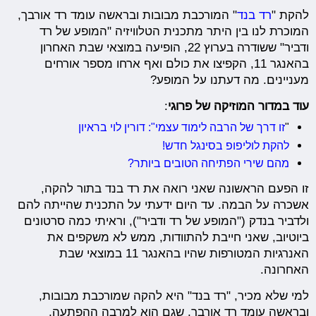
להקת "
רד בנד
" המורכבת מבובות ובראשה עומד רד אורבך,
המוכרת לנו בין היתר מתכנית הטלוויזיה "המופע של רד
ודביר" ששודרה בערוץ 22, הופיעה במוצאי שבת האחרון
בהאנגר 11, הקפיצו את כולם ואף ארחו מספר אורחים
מעניינים. מה דעתנו על המופע?
עוד במדור המוזיקה של פרוגי
:
"
זו דרך של הרבה לימוד עצמי": דורין לוי בראיון
להקת לוליפופ בסינגל חדש!
מהם שירי הפתיחה הטובים ביותר?
זו הפעם הראשונה שאני רואה את רד בנד בתור להקה,
אשכרה על הבמה. עד היום ידעתי על התכנית שהייתה להם
ולדביר בנדק ("המופע של רד ודביר"), וראיתי כמה סרטונים
ביוטיוב, שאני חייבת להתוודות, ממש לא משקפים את
האנרגיות המטורפות שהיו בהאנגר 11 במוצאי שבת
האחרונה.
למי שלא מכיר, "רד בנד" היא להקה שמורכבת מבובות,
ובראשה עומד רד אורבך, שגם הוא למרבה ההפתעה,