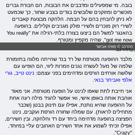
בובה. מי שמפעילים ומדבבים את הבובות, הם חבורת גברים
מוכשרים ומזוקנים שלובשים בגדים בצבע שחור, כך שכמעט
לא ניתן להבחין בהם על הבמה. הלהקה מבצעת קאברים
לשירי רוק מוכרים ולשירי פולק מגניבים וקלילים. בהופעה
בהאנגר למשל הם ביצעו בצורה בלתי-רגילה את "You really
got me now", שהיה מקפיץ ומטורף.
ההרכב © מאיה אבישר
מלבד ההופעה מטורפת של רד בנד שהייתה מלווה בתזמורת
שלמה של מעל לעשרה נגנים וזמרות ליווי, הם הופיעו עם
שלושה אורחים הורסים ומדהימים בפני עצמם:
נינט טייב
,
גורי
אלפי
ו
אביתר בנאי
.
אני חייבת לתת שאפו לנינט על הופעה מטורפת. אני מאוד
אוהבת אותה באופן אישי, ואי אפשר להגיד מילה רעה אחת
על ההופעה שהיא נותנת, אפילו עם תינוק בבטן (שכבר
מתחילים לראות). עם שמלה שחורה הורסת ועקבים, נינט
הפציצה בהופעה מדהימה ביחד עם רד והלהקה, ובין השירים,
אפילו זכיתי לשמוע את אחד השירים האהובים עליי במיוחד,
"Crazy".