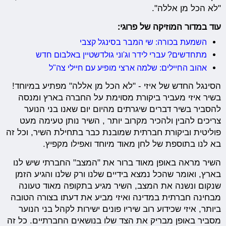
"לא הכל מן אללה".
עוד במדור המוזיקה של פרוגי:
השמעת בכורה: שי המבר בסינגל קצבי
מתחדשים? עברי לידר וג'וני גולדשטיין באלבום חדש
אהוב החיילים: שלמה ארצי מופיע עם חיילי צה"ל
הסינגל החדש של איזי - "לא הכל מן אללה" מפתיע במיוחד!
בשיר איזי מעביר ביקורת מסוימת על החברה בארץ ומנסה
להסביר בשיר דברים שיגרתים מהיום יום שאנו בני הנוער
צריכים להבין ולהכיר מקרוב יותר , השיר נותן טעימה מעט
פוליטית וביקורת חברתית שמובנת כבר בתחילת השיר, וכל זה
בא לנו בתוספת של לחן מאוד מיוחד ואפילו מקפיץ.
השיר מראה באופן מאוד ברור את "המצב" החברתי שיש לנו
בארץ, ואומר שהכל נמצא בידיים שלנו ורק שלנו והגיע הזמן
שנקום ונשנה את המצב, השיר מגיע בתקופה מאוד טעונה
מבחינה חברתית במדינה ואיזי מביע את דעתו בצורה הטובה
ביותר, איזי שכידוע רוב שיריו פונים ישירות לקהל בני הנוער
מסביר באופן מבריק את הצד שלו בנושאים החברתיים. כל זה