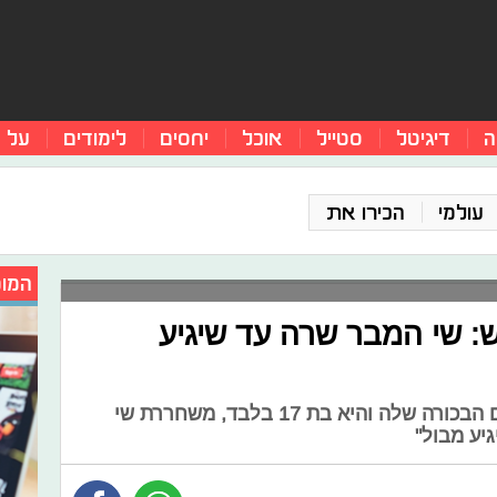
ה
דיגיטל
סטייל
אוכל
יחסים
לימודים
על 
עולמי
הכירו את
המומ
 שי המבר שרה עד שיגיע
רגע לפני שהיא משחררת את אלבום הבכורה שלה והיא בת 17 בלבד, משחררת שי
גיע מבול"