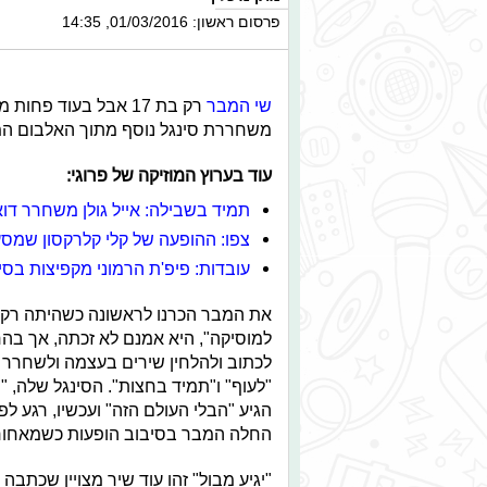
פרסום ראשון: 01/03/2016, 14:35
שי המבר
רק בת 17 אבל בעוד 
משחררת סינגל נוסף מתוך האלבום המת
עוד בערוץ המוזיקה של פרוגי:
תמיד בשבילה: אייל גולן משחרר דו
צפו: ההופעה של קלי קלרקסון שמסע
עובדות: פיפ'ת הרמוני מקפיצות בסי
למוסיקה", היא אמנם לא זכתה, אך בה
לכתוב ולהלחין שירים בעצמה ולשחרר א
"לעוף" ו"תמיד בחצות". הסינגל שלה, "י
הגיע "הבלי העולם הזה" ועכשיו, רגע ל
החלה המבר בסיבוב הופעות כשמאחוריה
"יגיע מבול" זהו עוד שיר מצויין שכתב