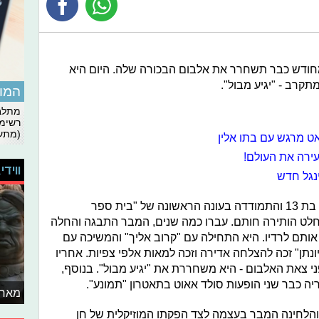
פחות מחודש כבר תשחרר את אלבום הבכורה שלה. היום היא
קרב - "יגיע מבול".
המומ
מתלבט
רשימת
(מתעד
אט מרגש עם בתו אלין
ירה את העולם!
ווידי
נגל חדש
את המבר הכרנו לראשונה כשהיתה רק בת 13 והתמודדה בעונה הראשונה של "בית ספר
חלט הותירה חותם. עברו כמה שנים, המבר התבגה והחלה
ותם לרדיו. היא התחילה עם "קרוב אליך" והמשיכה עם
ונתן" זכה להצלחה אדירה וזכה למאות אלפי צפיות. אחריו
פני צאת האלבום - היא משחררת את "יגיע מבול". בנוסף,
 כבר שני הופעות סולד אאוט בתאטרון "תמונע".
מאחו
ה והלחינה המבר בעצמה לצד הפקתו המוזיקלית של חן