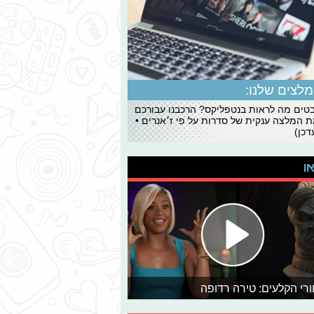
לצים שלנו:
ים מה לראות בנטפליקס? הרכבנו עבורכם
 המלצה ענקית של סדרות על פי ז׳אנרים •
כן)
או
רי הקלעים: טירה רדופה