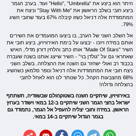
היתר הוא ביצע את "Hello", "Umbrella" ועוד. בערב הגמר
ביצע חובי בשלב הראשון את "Stay With Me" וניצח את
המתמודדת אלה דניאל כשזו קיבלה 67% בעוד שחובי השיג
79%.
אל השלב השני של הערב, בו ביצעו המועמדים את השירים
אותם במידה ויזכו - יבצעו על בימת האירוויזיון, ביצע חובי את
השיר "Made Of Stars" אותו כתב והלחין דורון מדלי, האיש
שאחראי גם על "גולדן בוי" - השיר שייצג אותנו בשנה שעברה
בכבוד רב ואולי ישחזר גם השנה את ההצלחה. בשלב השני
ניצח חובי את המתמודדות אלה דניאל ונופר סלמאן כשהשיג
68% מהצבעות הקהל. כל שנותר לנו הוא לאחל לחובי
בהצלחה גדולה!
באירוויזיון, שיתקיים השנה בשטוקהולם שבשוודיה, תשתתף
ישראל בחצי הגמר השני שיתקיים ב-12 במאי וישודר בערוץ
הראשון. במידה וחובי יצליח להעפיל אל הגמר, נתמודד גם
בגמר הגדול שיתקיים ב-14 במאי.