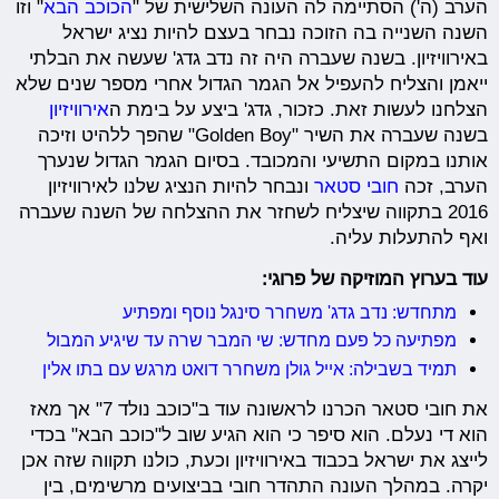
הערב (ה') הסתיימה לה העונה השלישית של "
הכוכב הבא
" וזו
השנה השנייה בה הזוכה נבחר בעצם להיות נציג ישראל
באירוויזיון. בשנה שעברה היה זה נדב גדג' שעשה את הבלתי
ייאמן והצליח להעפיל אל הגמר הגדול אחרי מספר שנים שלא
הצלחנו לעשות זאת. כזכור, גדג' ביצע על בימת ה
אירוויזיון
בשנה שעברה את השיר "Golden Boy" שהפך ללהיט וזיכה
אותנו במקום התשיעי והמכובד. בסיום הגמר הגדול שנערך
הערב, זכה
חובי סטאר
ונבחר להיות הנציג שלנו לאירוויזיון
2016 בתקווה שיצליח לשחזר את ההצלחה של השנה שעברה
ואף להתעלות עליה.
עוד בערוץ המוזיקה של פרוגי:
מתחדש: נדב גדג' משחרר סינגל נוסף ומפתיע
מפתיעה כל פעם מחדש: שי המבר שרה עד שיגיע המבול
תמיד בשבילה: אייל גולן משחרר דואט מרגש עם בתו אלין
את חובי סטאר הכרנו לראשונה עוד ב"כוכב נולד 7" אך מאז
הוא די נעלם. הוא סיפר כי הוא הגיע שוב ל"כוכב הבא" בכדי
לייצג את ישראל בכבוד באירוויזיון וכעת, כולנו תקווה שזה אכן
יקרה. במהלך העונה התהדר חובי בביצועים מרשימים, בין