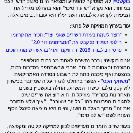
בוקשטיין
לא מפסיקה להפתיע ומוציאה היום סינגל חדש וקצבי
במיוחד. הוא נקרא "יש עוד סיכוי" והוא בהחלט מגדיל את
הציפיות לקראת אלבומה השני עליו היא עובדת בימים אלה.
עוד בערוץ המוזיקה של פרוגי:
"רוצה לשמח בעזרת השירים שאני יוצר": הכירו את קריזמו
חילופי תפקידים: קבלו את "המגזימנים דור 2.0"
פרסי הבילבורד 2016: דה וויקנד ואדל בראש רשימות הזוכים
אניה בוקשטיין כבר נחשבת לאחת מכוכבות הטלוויזיה
המוכרת והאהובות ביותר. אחרי שהשתתפה בסדרות רבות,
בהצגות ואף כיכבה בתחילת השבוע בסדרה האמריקאית
"
משחקי הכס
" - אפשר בהחלט להגיד עליה שמדובר בכישרון
לא קטן. מלבד כישרון המשחק, החלה בוקשטיין בשנים
האחרונות בקריירה מוזיקלית. היא הוציאה שירים שזכו
לתגובות מפרגנות כמו ״כל יום שעובר״, ״איך שלא תסובב
את זה״ מתוך האלבום השני, והיום היא מוציאה סינגל נוסף
העונה לשם "יש לנו סיכוי".
בעוד שרוב הזמרים מעדיפים לכוון למוזיקה קליטה ומקפיצה,