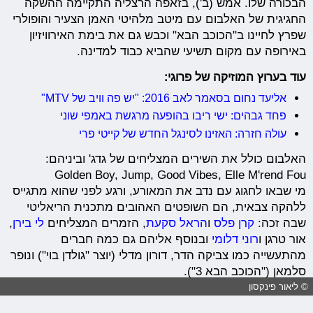
הבכורה שלו. אמש (ב'), בזאפה הרצליה התקיימה ההשקה
החגיגית של האלבום עם מיטב מלהיטי האמן הצעיר והופולרי
שפרץ לחיינו ב"הכוכב הבא" וכבש גם את בימת האירוויזיון
באירופה עם מקום תשיעי שהביא כבוד למדינה.
עוד בערוץ המוזיקה של פרוגי:
אליעד נחום בסאמר לאב 2016: "יש פה וויב של MTV"
פחד גבהים: ישי ריבו בהופעה מרגשת באמפי שוני
עולה חזרה: האזינו לסינגל החדש של קייטי פרי
האלבום כולל את השירים המצליחים של גדג' וביניהם:
Golden Boy, Jump, Good Vibes, Elle M'rend Fou
מי שבאו לחגוג עם נדב את המאורע, ורגע לפני שהוא מתגייס
ללהקה צבאית, הם השופטים האהובים מתכנית הריאליטי
שבה זכה:
קרן פלס
ו
הראל סקעת
, הזמרים המצליחים
לי בירן
,
אור טרגן ו
רוני דלומי
ובנוסף אליהם גם כמה חברים
מהתעשייה כמו צביקה הדר, דורון מדלי (יוצר "גולדן בוי") ונופר
סלמאן ("הכוכב הבא 3").
© ליאור פינקסון