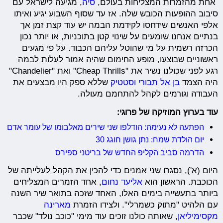
אחת מהזמרות המצליחות בעולם,
סיה
, מגיעה לישראל עם
סיבוב ההופעות הכובש שלה. אז עד שסוף השבוע יגיע ואיתו
אלפי האנשים שידחסו לקידמת הבמה יש עוד קצת זמן אך
בנתיים אנחנו שומעים על שינוי קטן בתוכניות, או יותר נכון
הכרזה רשמית על מי שהוטל עליהם הכבוד. על פי מגעים
ראשוניים שבוצעו, מופע החימום שהיה אמור לעלות לבמה
רגע לפני שכולנו נשיר את "Cheap Thrills" ואת "Chandelier"
היה הצמד
בן אל תבורי וסטטיק
שללא ספק היו מבצעים את
העבודה וגורמים לקהל להתחמם מעולה.
עוד בערוץ המוזיקה של פרוגי:
הפתעה לא נעימה: הודלפו שני שירים מאלבומו של עומר אדם
יום הולדת שמח: נתן גושן חוגג 30
הדרמה סביב הקליפ החדש של בריטני ספירס
היום (א'), נסגרו שני אמנים כדי להכין את הקהל לעלייתה של
הכוכבת. הראשון הוא
אליעד נחום
, אחד הזמרים המצליחים
ביותר בתעשייה בימים האלו, האחד שזכה בתואר שיר השנה
עם הלהיט "מתוק כשמרלי". ולצידו הזמרת
מארינה
מקסימיליאן
, שאותה כולנו זוכים עוד מימי "כוכב נולד" שכבר