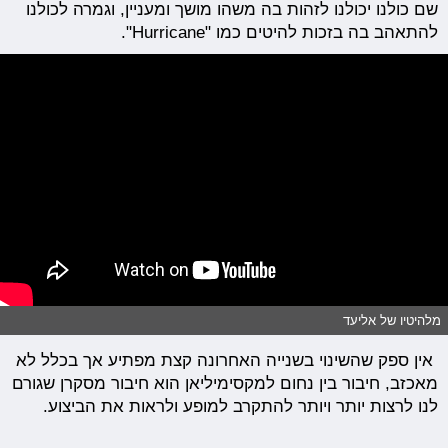
שם כולנו יכולנו לזהות בה משהו מושך ומעניין, וגמרה לכולנו
להתאהב בה בזכות להיטים כמו "
Hurricane".
מלהיטיו של אליעד
אין ספק שהשינוי בשנייה האחרונה קצת מפתיע אך בכלל לא
מאכזב, חיבור בין נחום למקסימיליאן הוא חיבור מסקרן שגורם
לנו לרצות יותר ויותר להתקרב למופע ולראות את הביצוע.