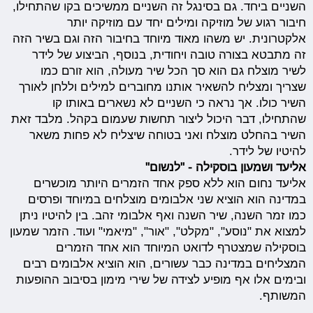
השניים ביחד. גם בסינגל זה השניים ממשיכים בקו שהתחילו,
חיבור רגוע של מוזיקה ומילים יחד עם מוזיקה יותר
אלקטרונית. יש משהו מאוד מיוחד בחיבור הזה וגם בשיר הזה
זה מתבטא בצורה טובה ויחודית, בנוסף, הביצוע של לידר
לשיר מוצלח גם הוא סך
הכל שיר מעולה, הוא זורם כמו
שצריך ומצליח להשאיר אותנו מחוברים למילים וללחן לאורך
השיר כולו. אך נראה כי השניים לא נשארים באותו קו
שהתחילו, דבר היכול ליצור תחשות שעמום בקהל. מלבד זאת
השיר בהחלט מוצלח ואני בטוחה שיצליח לא פחות משאר
להיטיו של לידר.
אליעד ושמעון בוסקילה - "לנשום"
אליעד נחום הוא ללא ספק אחד הזמרים היותר מוכשרים
במדינה הוא הוציא שני אלבומים מוצלחים במיוחד ופרסים
כמו זמר השנה, שיר השנה ואף אלבומי זהב. בין להיטיו ניתן
למצוא את "נוסע", "מקלט", "אור", "מיאמי" ועוד. הזמר שמעון
בוסקילה שמצטרף לדואט המיוחד הוא אחד הזמרים
המצליחים במדינה כבר עשורים, הוא הוציא אלבומים רבים
ובימים אלו אף מופיע לצידה של שירי מימון בסיבוב ההופעות
המשותף.