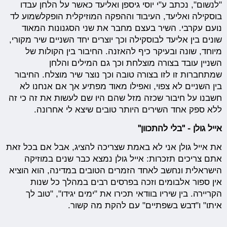
"לנשום", נכתב ע"י יוסי גיספן ואליעד כאשר על הלחן עבדו
בוסקילה ואליעד, העיבוד וההפקה המוזיקלית הופקלשמוע ל
ד
נועם עקרבי. השיר בעצם מחבר את שני הסגנונות המאוד
שונים בין אליעד לבוסקילה וכך יוצרים יחד השניים שיר מקורי,
מיוחד, שונה ובעיקר כיף להאזנה. החיבור בין הקולות של
השניין עובד בצורה מוצלחת וכך גם המילים והלחן
שמתחברות זו לזו בצורה טובה וכך נוצר שיר מוצלח. החיבור
בין השניים לא צפוי, ואפילו מאוד מפתיע אך אם אנחנו לא
חשבנו על חיבור שכזה מזל שהם היו שם לעשות את זה כי זה
ללא ספק אחד השירים היותר טובים שיצא לי אחרונה.
אייל גולן - "בלי להתכוון"
את אייל גולן אני לא באמת שצריכה להציג, אבל אם בכל זאת
אתם צריכים תזכרות: אייל גולן נמצא כבר שנים במוזיקה
הישראלית ונחשב לאחד הזמרים הטובים במדינה, הוא הוציא
אין ספור אלבומים וזכה בפרסים רבים במהלך כל שנות
הקריירה. בין שיריו בוודאי תכירו את "ימים יגידו", "טוב לך
איתו" ו"דבש בשפתיים" עם להקת מה קשור.