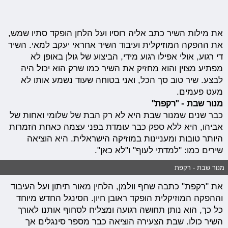
את מילות השיר כתב אליה רוסיו ועל הלחן הופקד סתיו שמש,
את ההפקה המוזיקלית ועיבוד השיר אחראי יעקב למאי. השיר
די רגוע, אולי אפילו רגוע מידי, הביצוע של גולן באופן לא
מפתיע מצוין והוא מחזיק את השיר כמו שרק הוא יכול היה
לבצע. שיר טוב סך הכל, ואני בטוחה שעוד נשמע אותו לא
מעט פעמים.
מנור שבת - "רקפת"
כבר שנים שמנור שבת היא לא רק הבת של שלומי ואחות של
אביהו, היא ללא ספק כבר עומדת בפני עצמה כאחת הזמרות
היותר טובות ומעניינות במוזיקה הישראלית. היא הוציאה
שירים כמו: "למדתי לעוף" ו"לא כאן".
מנור שבת - רקפת
את "רקפת" כתבה שחף וולמן, הלחין מאור תיתון ועל העיבוד
וההפקה המוזיקלית הופקד ראובן חיון. הסינגל החדש מיוחד
כל כך, הוא נותן תחושה רגועה ומצליח לסחוף אותנו לאורך
השיר כולו. שבת הצעירה הוציאה כבר מספר סינגלים אך