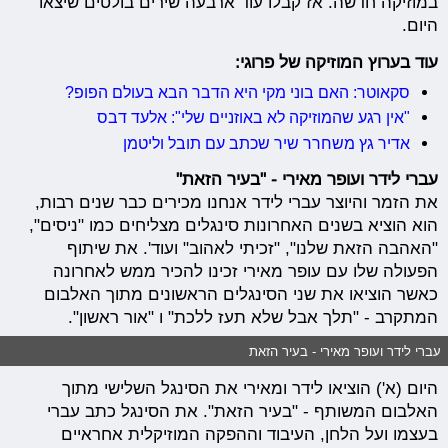
במוזיקה חדשה. אז קבלו עוד ארבעה שירים בולטים שיצאו
היום.
עוד בערוץ המוזיקה של פרוגי:
סקאוטר: האם בוני מקי היא הדבר הבא בעולם הפופ?
"אין רגע שהמוזיקה לא באוזניים שלי": אלעד דבס
אדיר גץ משחרר שיר שכתב עם תובל וליטמן
עברי לידר ועופר מאירי - "בעיר הזאת"
את הזמר והיוצר עברי לידר אנחנו מכירים כבר שנים רבות,
הוא הוציא בשנים האחרונות סינגלים מצליחים כמו "ניסים",
"האהבה הזאת שלנו", "זכיתי לאהוב" ועוד'. את שיתוף
הפעולה שלו עם עופר מאירי זכינו להכיר ממש לאחרונה
כאשר הוציאו את שני הסינגלים הראשונים מתוך האלבום
המתקרב - "תלך אבל שלא תעז ללכת" ו "אור ראשון".
עברי לידר ועופר מאירי - בעיר הזאת
היום (א') הוציאו לידר ומאירי את הסינגל השלישי מתוך
האלבום המשותף - "בעיר הזאת". את הסינגל כתב עברי
בעצמו ועל הלחן, העיבוד וההפקה המוזיקלית אחראיים