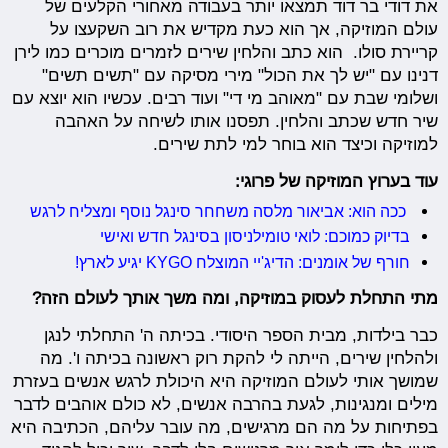
את דודי בר דוד תמצאו יותר בעבודה מאחורי הקלעים של
עולם המוזיקה, אך הוא כעת מקדיש את רוב השקעצו על
קריירת סולו. הוא כתב והלחין שירים לזמרים מוכרים כמו לירן
דנינו עם "יש לך את הכול" מירי מסיקה עם "תשים תשים"
ושלומי שבת עם "מאוהב מי די" ועוד רבים. עכשיו הוא יוצא עם
שיר חדש שכתב והלחין. תפסנו אותו לשיחה על האהבה
למוזיקה וכיצד הוא בוחר למי לתת שירים.
עוד בערוץ המוזיקה של פרוגי:
ככה הוא: אביאור מלסה משחחר סינגל נוסף ומצליח לרגש
בדיוק כמוכם: לואי טומילניסון בסינגל חדש ואישי
חורף של אומנים: הדיג'יי המוצלח KYGO יגיע לארץ!
מתי התחלת לעסוק במוזיקה, ו
מה משך אותך לעולם הזה?
כבר בילדות, מבית הספר היסודי. בכיתה ה' התחלתי לנגן
ולהלחין שירים, הייתה לי להקת רוק ראשונה בכיתה ו'. מה
שמושך אותי לעולם המוזיקה היא היכולת לרגש אנשים בעזרת
מילים ומנגינות, לגעת בהרבה אנשים, לא כולם אוהבים לדבר
בפתיחות על מה הם מרגישים, מה עובר עליהם, הכתיבה היא