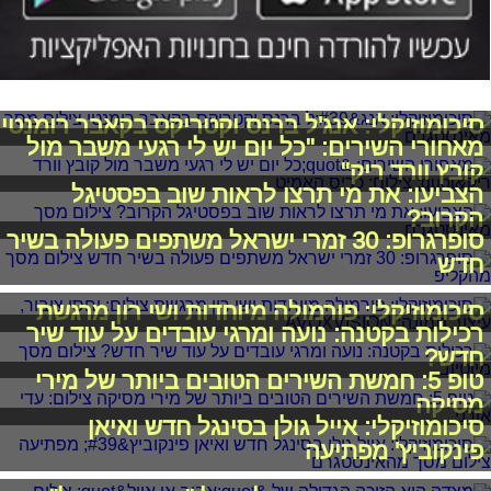
סיכומוזיקלי: אנג'ל ברנס וקטריקס בקאבר רומנטי
מאחורי השירים: "כל יום יש לי רגעי משבר מול
קובץ וורד ריק"
הצביעו: את מי תרצו לראות שוב בפסטיגל
הקרוב?
סופרגרופ: 30 זמרי ישראל משתפים פעולה בשיר
חדש
סיכומוזיקלי: פורמולה מיוחדות ושי רון מרגשת
רכילות בקטנה: נועה ומרגי עובדים על עוד שיר
חדש?
טופ 5: חמשת השירים הטובים ביותר של מירי
מסיקה
סיכומוזיקלי: אייל גולן בסינגל חדש ואיאן
פינקוביץ' מפתיעה