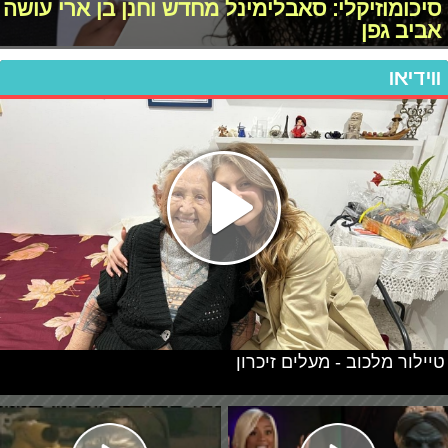
סיכומוזיקלי: סאבלימינל מחדש וחנן בן ארי עושה
אביב גפן
ווידיאו
טיילור מלכוב - מעלים זיכרון