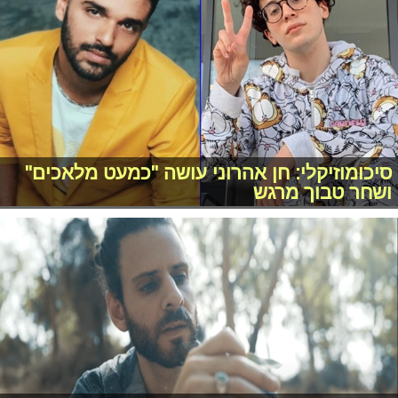
סיכומוזיקלי: חן אהרוני עושה "כמעט מלאכים"
ושחר טבוך מרגש