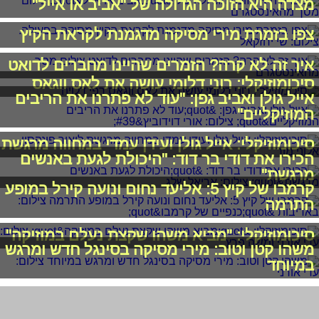
מצדה היא הזוכה הגדולה של "אביב או אייל"
צפו בזמרת מירי מסיקה מדגמנת לקראת הקיץ
איך זה לא קרה? הזמרים שהיינו מחברים לדואט
סיכומוזיקלי: רוני דלומי עושה את לאס ווגאס
אייל גולן ואביב גפן: "עוד לא פתרנו את הריבים
המוזיקליים"
סיכומוזיקלי: אייל גולן ועידן עמדי במחווה מרגשת
הכירו את דודי בר דוד: "היכולת לגעת באנשים
מרגשת"
קרמבו של קיץ 5: אליעד נחום ונועה קירל במופע
התרמה
סיכומוזיקלי: "מביא משהו שקצת נעלם במוזיקה"
משהו קטן וטוב: מירי מסיקה בסינגל חדש ומרגש
במיוחד
The Voice 4: "פתיחה טובה, אך גם הקהל צריך
להפוך למנטורים"
"יש משהו בקול שלו שמתחבר בצורה מדהימה":