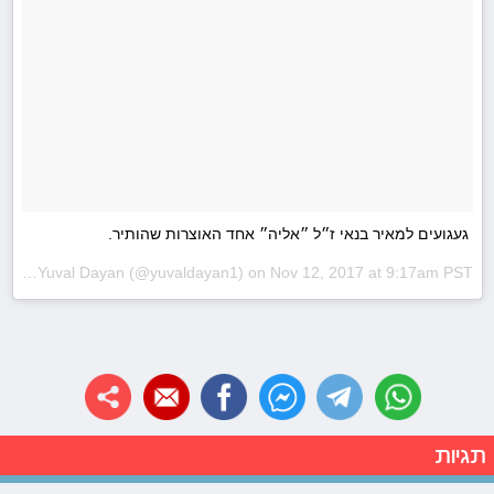
געגועים למאיר בנאי ז״ל ״אליה״ אחד האוצרות שהותיר.
A post shared by Yuval Dayan (@yuvaldayan1) on
Nov 12, 2017 at 9:17am PST
תגיות