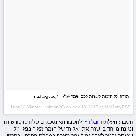
תודה על הזכות לעשות לכם שמח🎶💕 @nadavguedj
A post shared by nofar_salman26 (@nofar_salman26) on
Nov 13, 2017 at 11:31am PST
השבוע העלתה
יובל דיין
לחשבון האינסטגרם שלה סרטון שירה
ונגינה מיוחד בו שרה את "אליה" של הזמר מאיר בנאי ז"ל
שכזכור נפטר לאחרונה לאחר מאבק במחלת הסרטן. בסרטון