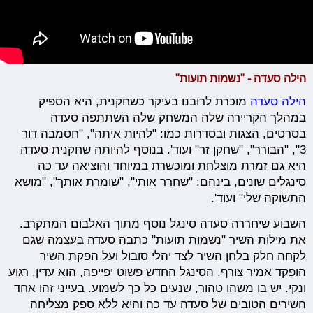
הילה סעדה - "נשמות תועות"
הילה סעדה
מוכרת לרובנו בעיקר כשחקנית, היא הספיק
במהלך הקריירה שלה המשחק שלה השתתפה סעדה
בסרטים, הצגות ובסדרות כמו: "להיות איתה", "חסמבה דור
3", "הבורר", "שחקן זר" ועוד'. בנוסף להיותה שחקנית סעדה
היא גם זמרת מוצלחת ומוכשרת במיוחד והוציאה עד כה
סינגלים שונים, בינהם: "שחרר אותי", "שומרת אותך", "מושא
התשוקה שלי" ועוד'.
השבוע שיחררה סעדה סינגל נוסף מתוך האלבום המתקרב.
את מילות השיר "נשמות תועות" כתבה סעדה בעצמה שגם
לקחה חלק בלחן השיר לצד יהלי סובול ועל הפקת השיר
הופקד אמיר צורף. הסינגל החדש פשוט יפייפה, הוא עדין, רגוע
ונקי. יש בו משהו טהור, שנעים כל כך לשמוע. בעייני זהו אחד
השירים הטובים של סעדה עד כה והיא ללא ספק מצליחה