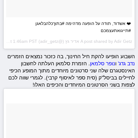
❤️ אשדוד, תודה על הופעה מדהימה #בתוךכלהבלאגן
#תייגואתעצמכם
A post shared by Adir Getz אדיר גץ (@adir_getz) on
Nov 16, 2017 at 1:46am PST
השבוע הופיעו להקת חיל החינוך, בה כזכור נמצאים הזמרים
נדב גדג'
ו
נופר סלמאן
. הזמרת סלמאן העלתה לחשבון
האינסטגרם שלה שני סרטונים מיוחדים מתוך המופע הכיפי
לחיילים בביסל"ק (סית ספר לאיסוף קרבי). לגמרי שווה לכם
לצפות בשני הסרטונים המיוחדים והכיפים האלו!