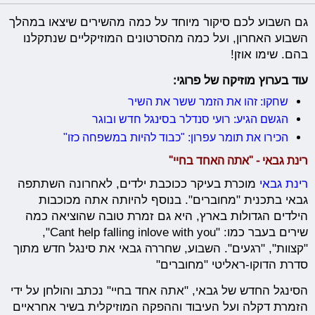
גם השבוע לכם סיקור מיוחד על כמה מהשירים שיצאו במהלך
השבוע האחרון, ועל כמה מהסרטונים המוזיקליים שנתקלנו
בהם. שימו אוזן!
עוד בערוץ מוזיקה של פרוגי:
שחקו: זהו את הזמר ששר את השיר
הגשם הגיע: רועי סנדלר בסינגל חדש ובוגר
הכירו את תומר עפרון: "כבוד להיות במשפחה כזו"
רינת גבאי - "אתה האחד בחיי"
רינת גבאי
מוכרת בעיקר ככוכבת ילדים, לאחרונה השתתפה
גבאי בתכנית "מחוברים". בנוסף להיותה אתה מכוכבות
הילדים הגדולות בארץ, היא גם זמרת טובה שהוציאה כמה
שירים בעבר כמו: "Cant help falling inlove with you",
"קצוות", "רגעים". השבוע, שחררה גבאי את סינגל חדש מתוך
סדרת הדוקו-ראליטי "מחוברים"
הסינגל החדש של גבאי, "אתה אחד בחיי" נכתב והולחן על ידי
הזמרת דקלה ועל העיבוד וההפקה המוזיקלית בשיר אחראיים