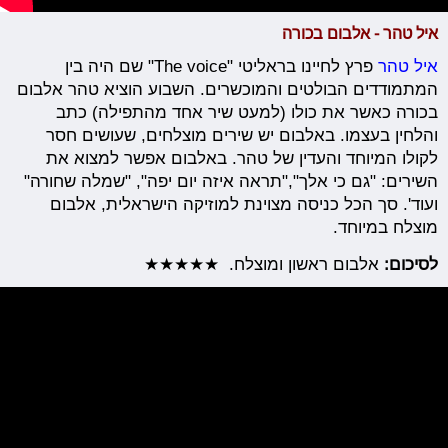
איל טהר - אלבום בכורה
איל טהר
פרץ לחיינו בראליטי "The voice" שם היה בין
המתמודדים הבולטים והמוכשרים. השבוע הוציא טהר אלבום
בכורה כאשר את כולו (למעט שיר אחד מהתפילה) כתב
והלחין בעצמו. באלבום יש שירים מוצלחים, שעושים חסר
לקולו המיוחד והעדין של טהר. באלבום אפשר למצוא את
השירים: "גם כי אלך","תראה איזה יום יפה", "שמלה שחורה"
ועוד'. סך הכל כניסה מצוינת למוזיקה הישראלית, אלבום
מוצלח במיוחד.
לסיכום:
אלבום ראשון ומוצלח. ★★★★★