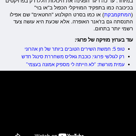
במיוחד. עד כה ריגר הפגינה את היכולות הללו רק בפרויקטים
בכיכובה כמו בתפקיד המוזיקלי הכפול ב"או בוי"
(
המתקמבקת
) או כמו בסרט הקולנוע "החטאים" שם אפילו
התנסתה גם בז'אנר האופרה. אלא שכעת היא עושה צעד
רשמי יותר בתחום.
עוד בערוץ מוזיקה של פרוגי:
טופ 5: חמשת השירים הטובים ביותר של חן אהרוני
רק לגולשי פרוגי: כוכבת גאליס משחררת סינגל חדש
עמית מורשת: "לא הייתה לי מספיק אמונה בעצמי"