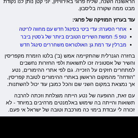
הראשונה השנה, שליח פרוגי באירוויזיון, יוני קטן נותן לנו נקודת
מבט ממה שקורה בליסבון.
עוד בערוץ המוזיקה של פרוגי:
אחרי הסערה: עדי ביטי בסינגל חדש עם מחווה לריטה
טופ 5: חמשת השירים הטובים ביותר של ג'סטין ביבר
מברלין עד רמת גן: האולטראס משחררים סינגל חדש
בחזרה הגנרלית שהתקיימה אמש (ב') בלטו הזמרת מקפריסין
והשיר של אסטוניה זכו לתשואות ולפי החזרות נחשבים
למתחרים חזקים על הזכייה. גם לפי אתרי ההימורים, נטע
"הודחה" מהמקום הראשון באתרי ההימורים לטובת קפריסין,
אך נמצאת במקום השני שם והכל כמובן עוד יכול להשתנות.
עם זאת, ההופעה של נטע הייתה מוצלחת וזכתה להרבה
תשואות והייתה בה שימוש באלמנטים מרהיבים במיוחד - לא
זכורה לי עבודת בימוי כה מורכבת וטובה של ישראל אי פעם.