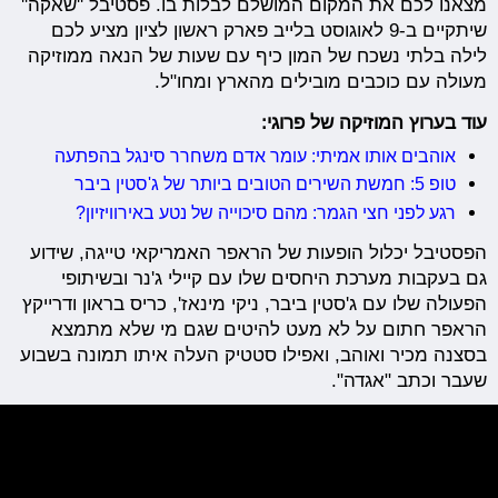
מצאנו לכם את המקום המושלם לבלות בו. פסטיבל ''שאקה''
שיתקיים ב-9 לאוגוסט בלייב פארק ראשון לציון מציע לכם
לילה בלתי נשכח של המון כיף עם שעות של הנאה ממוזיקה
מעולה עם כוכבים מובילים מהארץ ומחו"ל.
עוד בערוץ המוזיקה של פרוגי:
אוהבים אותו אמיתי: עומר אדם משחרר סינגל בהפתעה
טופ 5: חמשת השירים הטובים ביותר של ג'סטין ביבר
רגע לפני חצי הגמר: מהם סיכוייה של נטע באירוויזיון?
הפסטיבל יכלול הופעות של הראפר האמריקאי טייגה, שידוע
גם בעקבות מערכת היחסים שלו עם קיילי ג'נר ובשיתופי
הפעולה שלו עם ג'סטין ביבר, ניקי מינאז', כריס בראון ודרייקץ
הראפר חתום על לא מעט להיטים שגם מי שלא מתמצא
בסצנה מכיר ואוהב, ואפילו סטטיק העלה איתו תמונה בשבוע
שעבר וכתב "אגדה".