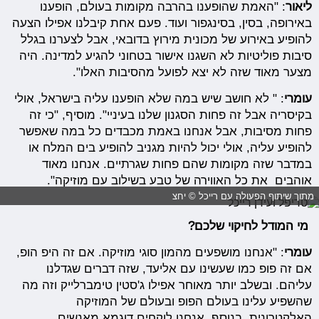
ליאור
: "האמת שהופענו בהרבה מקומות בעולם, הופענו
באירופה, בסין, בסינגפור ועוד. פעם אחת קיבלנו אפילו הצעה
להופיע באירוע של מכונית מירוץ בדובאי, אבל לצערנו בגלל
סיבות פוליטיות לא השגנו אישור בטחוני להגיע למדינה. היה
מצער מאוד שזה לא יצא לפועל מהסיבות האלו".
עומרי
: " לא חושב שיש במה שלא הופענו עליה בישראל, אולי
בקיסריה אבל זה פחות הסגנון שלנו בעיניי". מוסיף, "כי זה
פחות מסיבות, אבל אנחנו באמת מכבדים כל במה שאפשר
להופיע עליה, אולי יכול להיות מגניב להופיע בים המלח או
במדבר שזה מקומות שהם פחות שגרתיים. אנחנו מאוד
אוהבים את כל האווירה של טבע בשילוב עם מוזיקה".
מתוך שיתוף הפעולה עם רייכל © יחצ
מי המודל לחיקוי שלכם?
עומרי
: "אנחנו מושפעים מהמון סוגי מוזיקה. אם זה היפ הופ,
אם זה פופ כמו שעשינו עם אליעד, שזה דברים שגדלנו
עליהם. ובשלב יותר מאוחר אפילו ג'סטין טימברלייק וזה מה
שהשפיע עלינו בעולם הפופ ובעולם של המוזיקה
האלקטרונית. בנוסף, אנחנו לוקחים דוגמא מאנשים