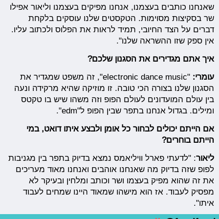
שאנחנו כותבים בעצמנו, אנחנו מפיקים בעצמנו וליאור אפילו
שר בסקיצות מסוימות. הטקסטים שלנו עוסקים בלקחת
דברים על הצד החיובי, תמיד לראות את הפלוס ולכתוב עליו.
אין ספק שזו ההשראה שלנו".
איך אתם מגדירים את הסגנון שלכם?
עומרי:
"electronic dance music", זה משפט שמגדיר את
הסגנון שלנו בצורה הכי טובה. זו מוזיקה שהיא מרקידה ונעה
בין עולם המועדונים לעולם הפופ וזה משהו שיש בו טקטס
ומילים. בגדול אנחנו בתפר שבין הפופ ל"edm".
אם הייתם יכולים לבחור כל אומן ולבצע איתו דואט, במי
הייתם בוחרים?
ליאור
: "לדעתי פארל וויליאמס נמצא בדיוק בתפר בין מגניבות
לפופ שזה בדיוק מה שאנחנו אוהבים ואנחנו מאוד מעריכים
את זה שהוא מפיק בעצמו ושר וכותב ומלחין ובעיקר לא
מפסיק לעבוד. אז הוא מישהו שמאוד היינו שמחים לעבוד
איתו".