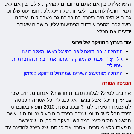
הישראלית. בין אם אתם מחוברים למוזיקת עולם ובין אם לא,
תמיד תוכלו להתחבר ליצירות של רייכל.לכן, הפרויקט שלו וכך
גם הוא מצליחים בצורה כה כבירה גם מעבר לים. אספנו
בשבילכם מספר עובדות מפתיעות עליו, חושבים שאתם
יודעים את הכל?
עוד בערוץ המוזיקה של פרוגי:
התחלה טובה: דואה ליפה בסינגל ראשון מאלבום שני
גיל ויין: "חשבתי שהמוזיקה תפתור את הבעיות החברתיות
שהיו לי"
התחלה מפתיעה: השירים שמתחילים דווקא בפזמון
הכניסה אסורה
אוהבים לטייל? לגלות תרבויות חדשות? אנחנו מניחים שכך
גם עידן רייכל. אבל בניגוד אליכם, לרייכל אסורה הכניסה
למעצמה הסינית. למה? ובכן, בשנת 2010 הופיע בקונצרט
'פרס נובל לשלום' ומי שזכה בפרס היה פעיל זכויות סיני אשר
המשטר הסיני סימן כמבוקש. בעקבות כך, סין שפירשה
הופעתו כלא מוסרית, אסרה את כניסתו של רייכל למדינה עד