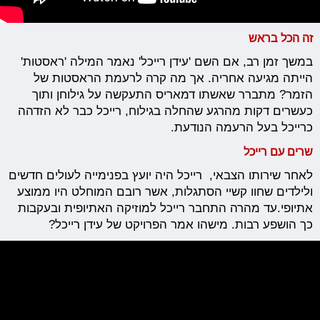
זה הכל בראש
במשך זמן רב, אם השם 'עידן רייכל' נאמר המילה 'ראסטות'
הייתה מגיעה אחריה. אך מה קרה לרעמת הראסטות של
הזמר? מתברר שאשתו דמאריס התעקשה על גילוחן ותוך
כעשרים דקות מהרגע שהחלה בגילוח, רייכל כבר לא הזדהה
כרייכל בעל הרעמה הנודעת.
שרים עם רייכל
לאחר שירותו הצבאי, רייכל היה יועץ בפנימייה לעולים חדשים
ולילדים שחוו קשיי הסתגלות, אשר רובם המוחלט היו ממוצע
אתיופי.עד מהרה התחבר רייכל למוזיקה האתיופית ובעקבות
כך הושפע רבות. מישהו אמר הפרויקט של עידן רייכל?