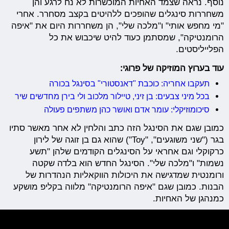
נוסף. נראה שצמד האחיות המוכשרות לא נח לרגע והן
משחררות סינגלים שהופכים ללהיטים בקצב מסחרר. אחרי
"מי מחפש אותי" ו"מלכה שלי", הן משחררות היום את "איפה
הרומנטיקה", שמסתמן כעוד להיט שיכבוש את כל
הפלייליסטים.
עוד בערוץ המוזיקה של פרוגי:
תעקבו אחריה: כוכבת "דאנסטורי" בסינגל בכורה
בכל מיני צבעים: בן זיני, טיילור מלכוב ולי בירן מחדשים שיר
סיכומוזיקלי: עומר אדם ואושר כהן משתפים פעולה
כמובן שגם את הסינגל הזה כתב והלחין לא אחר מאשר סתיו
בגר ("שני משוגעים", "Toy") שהוא גם בן זוגה של לירון
כרקוקלי וגם אחראי על הסינגלים הקודמים שלהן "תשע
נשמות" ו"מלכה שלי". הסינגל החדש הוא בלדה שקטה
ורומנטית שמדגישה את היכולות הווקאליות הנהדרות של
הבנות. כמובן שגם "איפה הרומנטיקה" מלווה בקליפ מושקע
כמנהגן של האחיות.